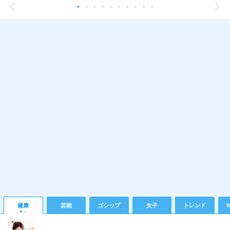
健康
芸能
ゴシップ
女子
トレンド
Y