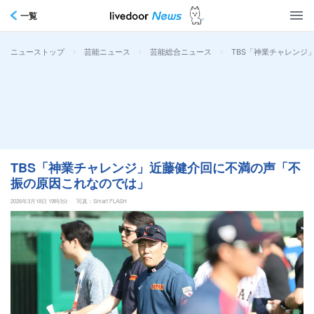
一覧
>
>
>
TBS「神業チャレンジ
ニューストップ
芸能ニュース
芸能総合ニュース
TBS「神業チャレンジ」近藤健介回に不満の声「不
振の原因これなのでは」
2026年3月18日 19時3分
写真：Smart FLASH