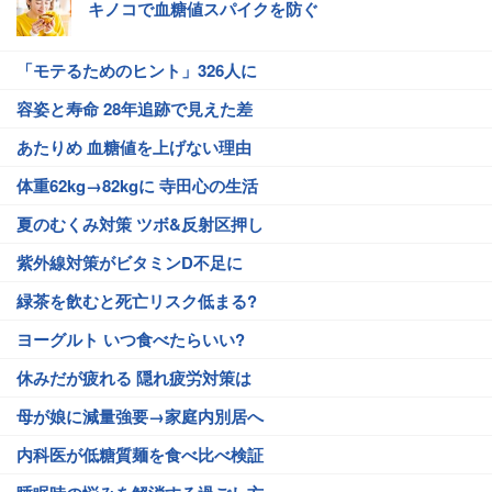
キノコで血糖値スパイクを防ぐ
「モテるためのヒント」326人に
容姿と寿命 28年追跡で見えた差
あたりめ 血糖値を上げない理由
体重62kg→82kgに 寺田心の生活
夏のむくみ対策 ツボ&反射区押し
紫外線対策がビタミンD不足に
緑茶を飲むと死亡リスク低まる?
ヨーグルト いつ食べたらいい?
休みだが疲れる 隠れ疲労対策は
母が娘に減量強要→家庭内別居へ
内科医が低糖質麺を食べ比べ検証