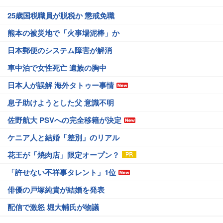
25歳国税職員が脱税か 懲戒免職
熊本の被災地で「火事場泥棒」か
日本郵便のシステム障害が解消
車中泊で女性死亡 遺族の胸中
日本人が誤解 海外タトゥー事情
息子助けようとした父 意識不明
佐野航大 PSVへの完全移籍が決定
ケニア人と結婚「差別」のリアル
花王が「焼肉店」限定オープン？
「許せない不祥事タレント」1位
俳優の戸塚純貴が結婚を発表
配信で激怒 堀大輔氏が物議