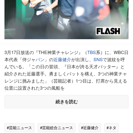
3月17日放送の『THE神業チャレンジ』（
TBS
系）に、WBC日
本代表「侍ジャ
パン
」の
近藤健介
が出演し、
SNS
で波紋を呼
んでいる。「この日の冒頭、『日本が誇る天才バッター』と
紹介された近藤選手。勇ましくバットを構え、3つの神業チャ
レンジに挑みました」（芸能記者）1つ目は、打席から見える
位置に設置された3つの風船を
続きを読む
#芸能ニュース
#芸能総合ニュース
#近藤健介
#ネタ