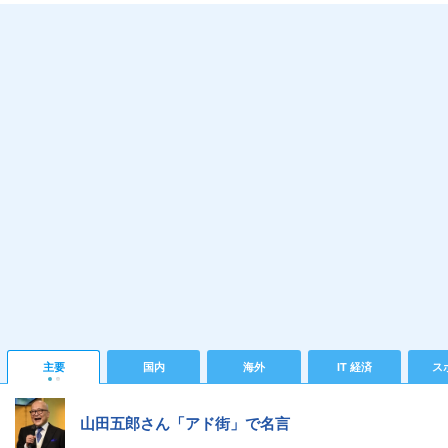
主要
国内
海外
IT 経済
ス
山田五郎さん「アド街」で名言