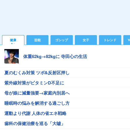
健康
芸能
ゴシップ
女子
トレンド
Y
体重62kg→82kgに 寺田心の生活
夏のむくみ対策 ツボ&反射区押し
紫外線対策がビタミンD不足に
母が娘に減量強要→家庭内別居へ
睡眠時の悩みを解消する過ごし方
運動より代謝 人体の省エネ戦略
歯科の保健治療を巡る「大嘘」