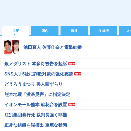
主要
国内
海外
IT 経済
ス
池田直人 佐藤佳奈と電撃結婚
銀メダリスト 本多灯被告を起訴
SNS大手5社に詐欺対策の強化要請
どうろうまつり 美人画ずらり
熊本地震「激甚災害」に指定決定
イオンモール熊本 献花台を設置
江別集団暴行死 裁判長強く非難
正常な組織を誤摘出 重篤な状態