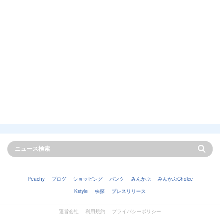
Peachy
ブログ
ショッピング
バンク
みんかぶ
みんかぶChoice
Kstyle
株探
プレスリリース
運営会社
利用規約
プライバシーポリシー