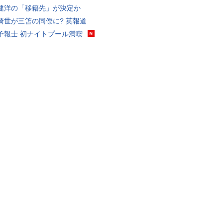
健洋の「移籍先」が決定か
綺世が三笘の同僚に? 英報道
予報士 初ナイトプール満喫