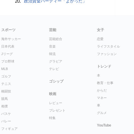
20.
政治資金パーティー「よかった」
スポーツ
芸能
女子
海外サッカー
芸能総合
恋愛
日本代表
音楽
ライフスタイル
Jリーグ
韓流
ファッション
プロ野球
グラビア
トレンド
MLB
テレビ
本
ゴルフ
ゴシップ
教育・仕事
テニス
からだ
格闘技
映画
マネー
競馬
レビュー
車
相撲
プレゼント
グルメ
バスケ
特集
バレー
YouTube
フィギュア