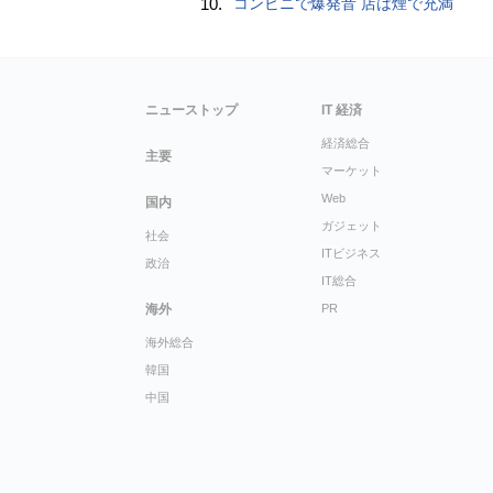
10.
コンビニで爆発音 店は煙で充満
ニューストップ
IT 経済
経済総合
主要
マーケット
Web
国内
ガジェット
社会
ITビジネス
政治
IT総合
海外
PR
海外総合
韓国
中国