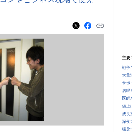
主要
戦争
大量
サボ
居眠
医師
値上
成長
深夜
猛暑