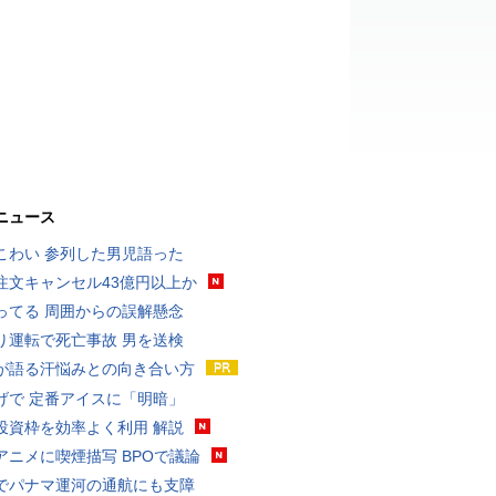
ニュース
こわい 参列した男児語った
注文キャンセル43億円以上か
ってる 周囲からの誤解懸念
り運転で死亡事故 男を送検
が語る汗悩みとの向き合い方
げで 定番アイスに「明暗」
投資枠を効率よく利用 解説
アニメに喫煙描写 BPOで議論
でパナマ運河の通航にも支障