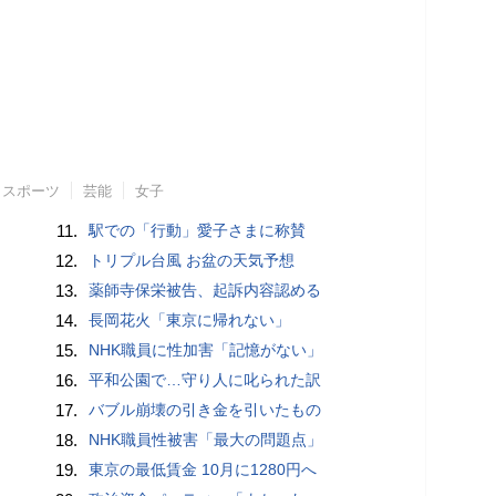
スポーツ
芸能
女子
11.
駅での「行動」愛子さまに称賛
12.
トリプル台風 お盆の天気予想
13.
薬師寺保栄被告、起訴内容認める
14.
長岡花火「東京に帰れない」
15.
NHK職員に性加害「記憶がない」
16.
平和公園で…守り人に叱られた訳
17.
バブル崩壊の引き金を引いたもの
18.
NHK職員性被害「最大の問題点」
19.
東京の最低賃金 10月に1280円へ