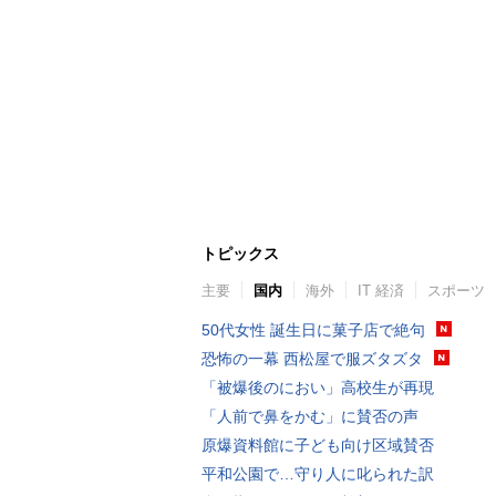
トピックス
主要
国内
海外
IT 経済
スポーツ
50代女性 誕生日に菓子店で絶句
恐怖の一幕 西松屋で服ズタズタ
「被爆後のにおい」高校生が再現
「人前で鼻をかむ」に賛否の声
原爆資料館に子ども向け区域賛否
平和公園で…守り人に叱られた訳