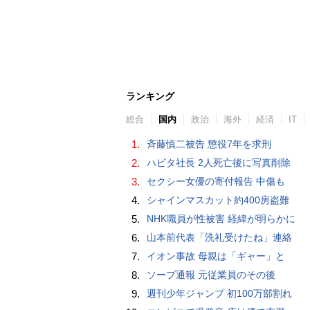
ランキング
総合
国内
政治
海外
経済
IT
1.
斉藤慎二被告 懲役7年を求刑
2.
ハビタ社長 2人死亡後に写真削除
3.
セクシー女優の寄付報告 中傷も
4.
シャインマスカット約400房盗難
5.
NHK職員が性被害 経緯が明らかに
6.
山本前代表「洗礼受けたね」連絡
7.
イオン事故 母親は「ギャー」と
8.
ソープ通報 元従業員のその後
9.
週刊少年ジャンプ 初100万部割れ