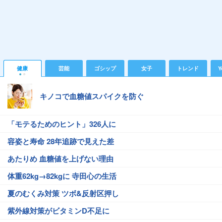
健康
芸能
ゴシップ
女子
トレンド
Y
キノコで血糖値スパイクを防ぐ
「モテるためのヒント」326人に
容姿と寿命 28年追跡で見えた差
あたりめ 血糖値を上げない理由
体重62kg→82kgに 寺田心の生活
夏のむくみ対策 ツボ&反射区押し
紫外線対策がビタミンD不足に