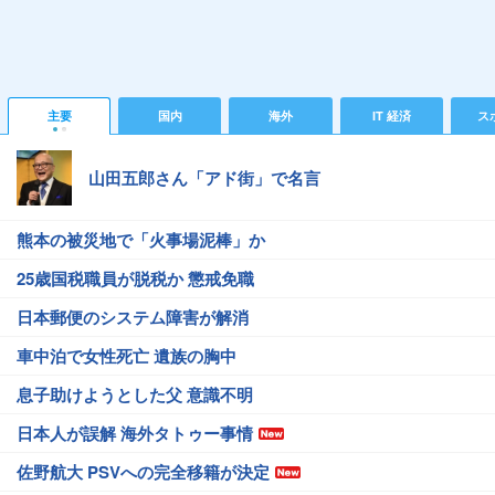
主要
国内
海外
IT 経済
ス
山田五郎さん「アド街」で名言
熊本の被災地で「火事場泥棒」か
25歳国税職員が脱税か 懲戒免職
日本郵便のシステム障害が解消
車中泊で女性死亡 遺族の胸中
息子助けようとした父 意識不明
日本人が誤解 海外タトゥー事情
佐野航大 PSVへの完全移籍が決定