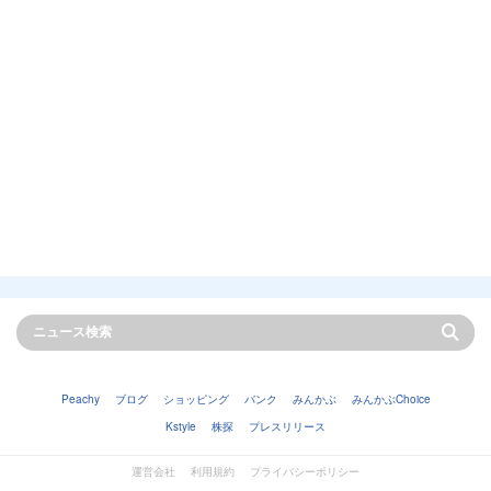
Peachy
ブログ
ショッピング
バンク
みんかぶ
みんかぶChoice
Kstyle
株探
プレスリリース
運営会社
利用規約
プライバシーポリシー