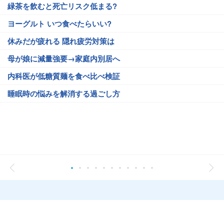
緑茶を飲むと死亡リスク低まる?
ヨーグルト いつ食べたらいい?
休みだが疲れる 隠れ疲労対策は
母が娘に減量強要→家庭内別居へ
内科医が低糖質麺を食べ比べ検証
睡眠時の悩みを解消する過ごし方