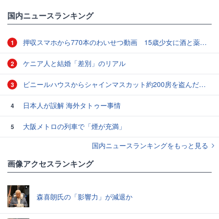
国内ニュースランキング
押収スマホから770本のわいせつ動画 15歳少女に酒と薬飲ませ性的暴行か 54歳男を再逮捕 「薬もありますよ」とSNSで誘い出し
1
ケニア人と結婚「差別」のリアル
2
ビニールハウスからシャインマスカット約200房を盗んだ疑い ネットで販売か 無職の男（42）逮捕 岡山県警
3
日本人が誤解 海外タトゥー事情
4
大阪メトロの列車で「煙が充満」
5
国内ニュースランキングをもっと見る
画像アクセスランキング
森喜朗氏の「影響力」が減退か