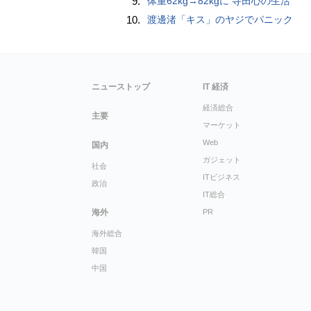
9.
体重62kg→82kgに 寺田心の生活
10.
渡邊渚「キス」のヤジでパニック
ニューストップ
IT 経済
経済総合
主要
マーケット
Web
国内
ガジェット
社会
ITビジネス
政治
IT総合
海外
PR
海外総合
韓国
中国