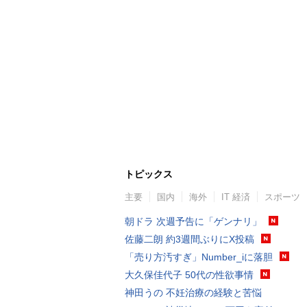
トピックス
主要
国内
海外
IT 経済
スポーツ
朝ドラ 次週予告に「ゲンナリ」
佐藤二朗 約3週間ぶりにX投稿
「売り方汚すぎ」Number_iに落胆
大久保佳代子 50代の性欲事情
神田うの 不妊治療の経験と苦悩