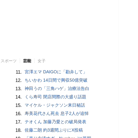
スポーツ
芸能
女子
11.
宮澤エマ DAIGOに「勘弁して」
12.
ちいかわ 14日間で興収50億突破
13.
神田うの「三角ハゲ」治療法告白
14.
くら寿司 閉店間際の大盛り話題
15.
マイケル・ジャクソン来日秘話
16.
寿美花代さん死去 息子2人が追悼
17.
テオくん 加藤乃愛との破局発表
18.
佐藤二朗 約3週間ぶりにX投稿