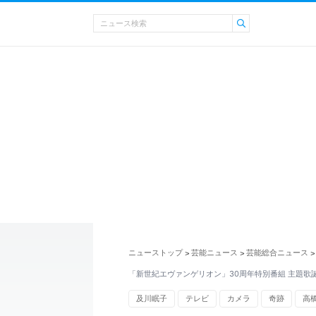
ニューストップ
芸能ニュース
芸能総合ニュース
>
>
>
「新世紀エヴァンゲリオン」30周年特別番組 主題歌
及川眠子
テレビ
カメラ
奇跡
高
エヴァンゲリオン