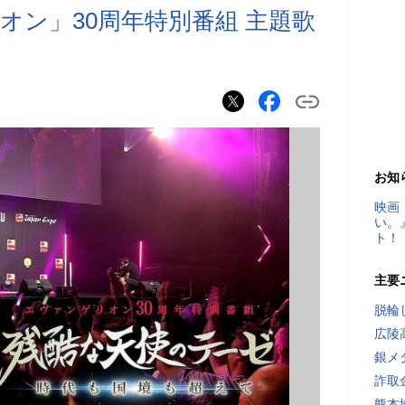
オン」30周年特別番組 主題歌
お知
映画
い。
ト！
主要
脱輪
広陵
銀メ
詐取
熊本