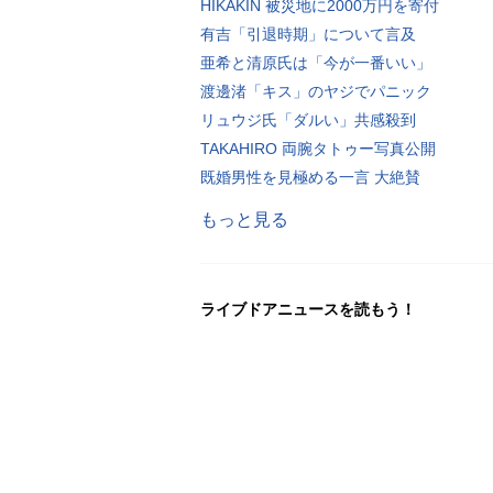
HIKAKIN 被災地に2000万円を寄付
有吉「引退時期」について言及
亜希と清原氏は「今が一番いい」
渡邊渚「キス」のヤジでパニック
リュウジ氏「ダルい」共感殺到
TAKAHIRO 両腕タトゥー写真公開
既婚男性を見極める一言 大絶賛
もっと見る
ライブドアニュースを読もう！