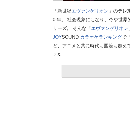
「新世紀
エヴァンゲリオン
」のテレ東で
0 年。 社会現象にもなり、今や世
リーズ。 そんな「
エヴァンゲリオン
JOY
SOUND
カラオケ
ランキング
で
ど、アニメと共に時代も国境も超え
テ&