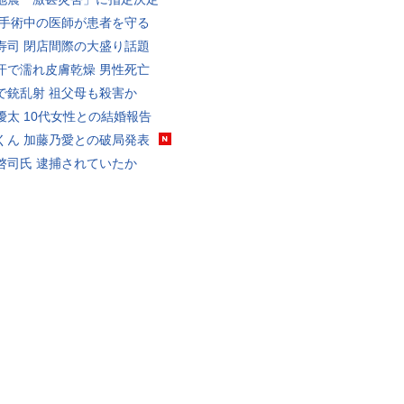
 手術中の医師が患者を守る
寿司 閉店間際の大盛り話題
汗で濡れ皮膚乾燥 男性死亡
で銃乱射 祖父母も殺害か
優太 10代女性との結婚報告
くん 加藤乃愛との破局発表
啓司氏 逮捕されていたか