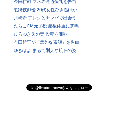
今田耕司 マネの通過儀礼を告白
歌舞伎俳優 20代女性ひき逃げか
川崎希 アレクとナンパで出会う
たらこCM元子役 産後体重に悲鳴
ひろゆき氏の妻 投稿を謝罪
有田哲平が「意外な素顔」を告白
ゆきぽよ まるで別人な現在の姿