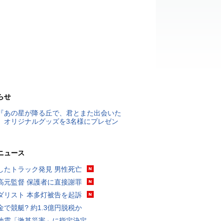
らせ
『あの星が降る丘で、君とまた出会いた
』オリジナルグッズを3名様にプレゼン
ニュース
したトラック発見 男性死亡
高元監督 保護者に直接謝罪
ダリスト 本多灯被告を起訴
金で競艇? 約1.3億円脱税か
地震「激甚災害」に指定決定