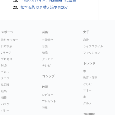
19.
「売り方汚すぎ」Number_iに落胆
20.
松本若菜 吹き替え論争再燃か
スポーツ
芸能
女子
海外サッカー
芸能総合
恋愛
日本代表
音楽
ライフスタイル
Jリーグ
韓流
ファッション
プロ野球
グラビア
トレンド
MLB
テレビ
本
ゴルフ
ゴシップ
教育・仕事
テニス
からだ
格闘技
映画
マネー
競馬
レビュー
車
相撲
プレゼント
グルメ
バスケ
特集
バレー
YouTube