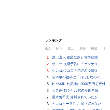
ランキング
総合
国内
政治
海外
経済
IT
1.
池田直人 佐藤佳奈と電撃結婚
2.
朝ドラ 次週予告に「ゲンナリ」
3.
ケンコバ コロナで謎の後遺症
4.
堂本剛の投稿に「匂わせなの?」
5.
HIKAKIN 被災地に2000万円を寄付
6.
大久保佳代子 50代の性欲事情
7.
黒木啓司氏 逮捕されていたか
8.
ヒコロヒー 割引お握り買わない