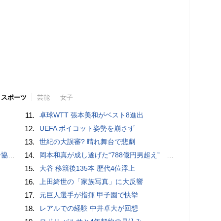
スポーツ
芸能
女子
11.
卓球WTT 張本美和がベスト8進出
12.
UEFA ボイコット姿勢を崩さず
13.
世紀の大誤審? 晴れ舞台で悲劇
が報道
14.
岡本和真が成し遂げた“788億円男超え” いつのまにか「3位」…見据える球団記録更新
15.
大谷 移籍後135本 歴代4位浮上
16.
上田綺世の「家族写真」に大反響
17.
元巨人選手が指揮 甲子園で快挙
18.
レアルでの経験 中井卓大が回想