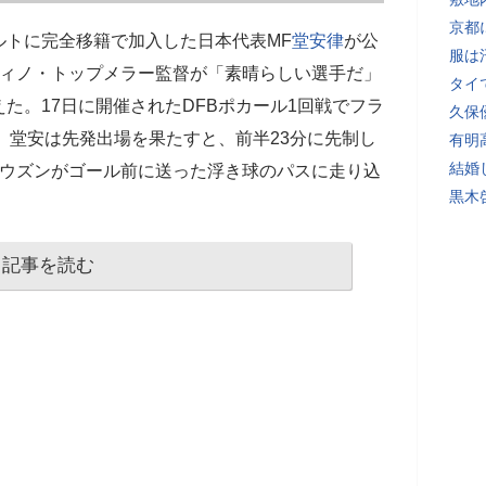
京都
ルトに完全移籍で加入した日本代表MF
堂安律
が公
服は
ディノ・トップメラー監督が「素晴らしい選手だ」
タイ
えた。17日に開催されたDFBポカール1回戦でフラ
久保
戦。堂安は先発出場を果たすと、前半23分に先制し
有明
結婚
・ウズンがゴール前に送った浮き球のパスに走り込
黒木
記事を読む