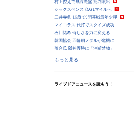
村上控えで無謀走塁 批判噴出
シックスペンス 仏G1マイルへ
三井寺眞 16歳でJ開幕戦最年少弾
マイコラス 代打でスクイズ成功
石川祐希 悔しさを力に変える
韓国協会 五輪銅メダルが危機に
落合氏 阪神優勝に「油断禁物」
もっと見る
ライブドアニュースを読もう！