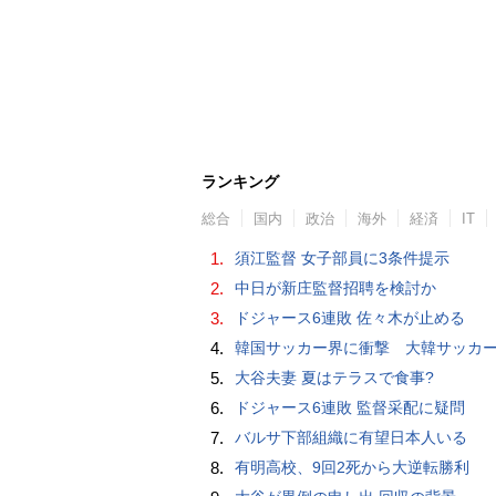
ランキング
総合
国内
政治
海外
経済
IT
1.
須江監督 女子部員に3条件提示
2.
中日が新庄監督招聘を検討か
3.
ドジャース6連敗 佐々木が止める
4.
韓国サッカー界に衝撃 大韓サッカー協会に外国人審判への“性的接待”疑惑 韓国メディア
5.
大谷夫妻 夏はテラスで食事?
6.
ドジャース6連敗 監督采配に疑問
7.
バルサ下部組織に有望日本人いる
8.
有明高校、9回2死から大逆転勝利