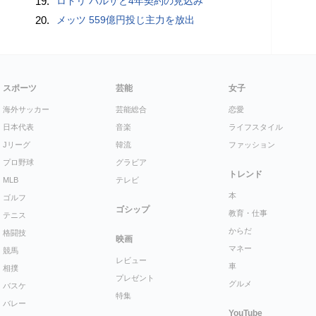
19.
ロドリ バルサと4年契約の見込み
20.
メッツ 559億円投じ主力を放出
スポーツ
芸能
女子
海外サッカー
芸能総合
恋愛
日本代表
音楽
ライフスタイル
Jリーグ
韓流
ファッション
プロ野球
グラビア
トレンド
MLB
テレビ
本
ゴルフ
ゴシップ
教育・仕事
テニス
からだ
格闘技
映画
マネー
競馬
レビュー
車
相撲
プレゼント
グルメ
バスケ
特集
バレー
YouTube