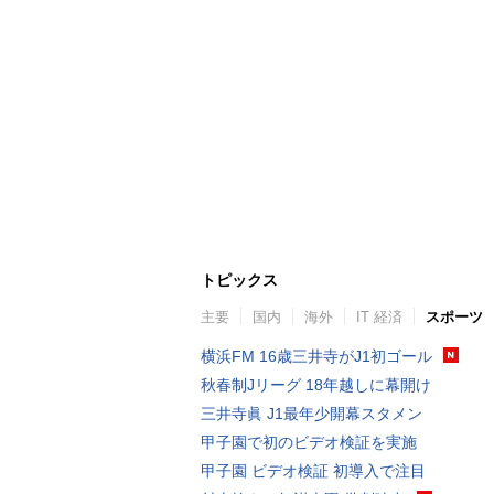
トピックス
主要
国内
海外
IT 経済
スポーツ
横浜FM 16歳三井寺がJ1初ゴール
秋春制Jリーグ 18年越しに幕開け
三井寺眞 J1最年少開幕スタメン
甲子園で初のビデオ検証を実施
甲子園 ビデオ検証 初導入で注目