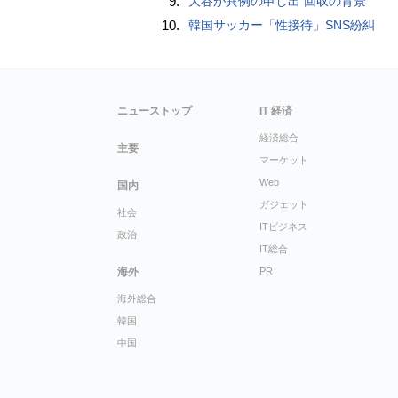
9.
大谷が異例の申し出 回収の背景
10.
韓国サッカー「性接待」SNS紛糾
ニューストップ
IT 経済
経済総合
主要
マーケット
Web
国内
ガジェット
社会
ITビジネス
政治
IT総合
海外
PR
海外総合
韓国
中国