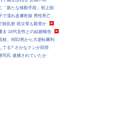
に「新たな移動手段」初上陸
汗で濡れ皮膚乾燥 男性死亡
で銃乱射 祖父母も殺害か
優太 10代女性との結婚報告
高校、9回2死から大逆転勝利
してる? さかなクンが回答
啓司氏 逮捕されていたか