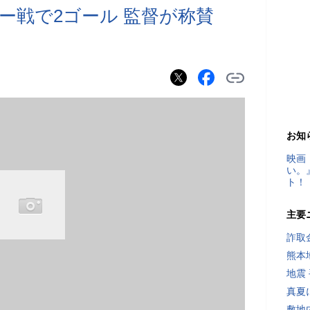
ー戦で2ゴール 監督が称賛
お知
映画
い。
ト！
主要
詐取
熊本
地震
真夏
敷地