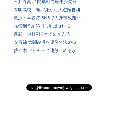
三井寺眞 J1開幕戦で最年少先発
有明高校、9回2死から大逆転勝利
競泳・本多灯 SNSで人身事故謝罪
陽岱鋼 9月26日に引退セレモニー
西武・中村剛 4番で久々先発
安青錦 大関復帰を優勝で決める
佐々木 ドジャース連敗止めるか