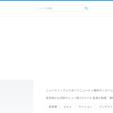
ニューストップ
スポーツニュース
海外サッカーニ
>
>
堂安律が公式戦デビュー戦で2ゴール 監督が称賛「素
堂安律
ビルト
ラーション
ブンデスリ