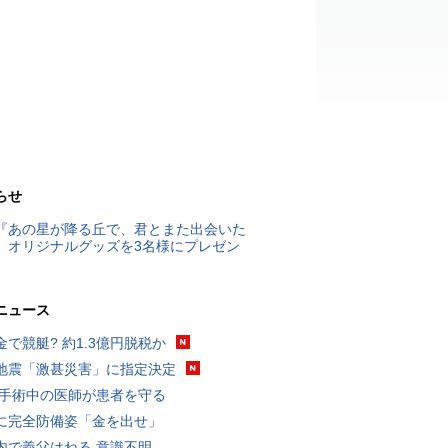
らせ
『あの星が降る丘で、君とまた出会いた
』オリジナルグッズを3名様にプレゼン
ニュース
金で競艇? 約1.3億円脱税か
地震「激甚災害」に指定決定
 手術中の医師が患者を守る
に完全防備姿「金を出せ」
内で義父はねる 意識不明