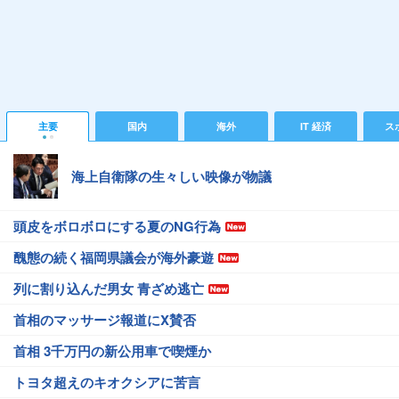
主要
国内
海外
IT 経済
ス
海上自衛隊の生々しい映像が物議
頭皮をボロボロにする夏のNG行為
醜態の続く福岡県議会が海外豪遊
列に割り込んだ男女 青ざめ逃亡
首相のマッサージ報道にX賛否
首相 3千万円の新公用車で喫煙か
トヨタ超えのキオクシアに苦言