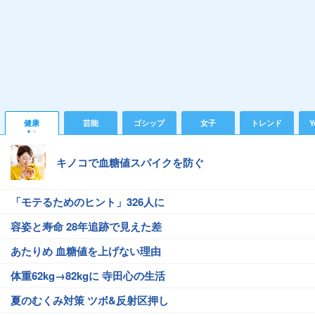
健康
芸能
ゴシップ
女子
トレンド
Y
キノコで血糖値スパイクを防ぐ
「モテるためのヒント」326人に
容姿と寿命 28年追跡で見えた差
あたりめ 血糖値を上げない理由
体重62kg→82kgに 寺田心の生活
夏のむくみ対策 ツボ&反射区押し