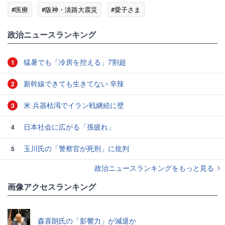
#医療
#阪神・淡路大震災
#愛子さま
政治ニュースランキング
猛暑でも「冷房を控える」7割超
1
新幹線できても生きてない 辛辣
2
米 兵器枯渇でイラン戦継続に壁
3
日本社会に広がる「孫疲れ」
4
玉川氏の「警察官が死刑」に批判
5
政治ニュースランキングをもっと見る
画像アクセスランキング
森喜朗氏の「影響力」が減退か