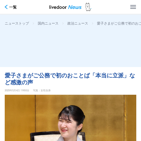
一覧
>
>
>
愛子さまがご公務で初のお
ニューストップ
国内ニュース
政治ニュース
愛子さまがご公務で初のおことば「本当に立派」な
ど感激の声
2025年5月4日 11時0分
写真：女性自身