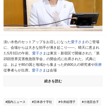
淡い水色のセットアップをお召しになった
愛子さま
のご登場
に、会場からは大きな拍手が沸き起こり――。晴天に恵まれ
た5月3日の午前、
愛子さま
は東京・新宿区で開催された「第
23回世界災害救急医学会」の開会式に出席された。式典に
は、およそ80の国と地域から集まった約600人の研究者や
医療
従事者らが出席。
愛子さま
は会場
続きを読む
#国内ニュース
#日本赤十字社
#今井絵理子
#小池百合子