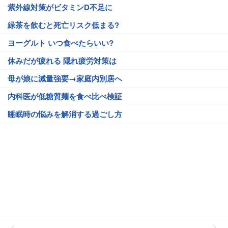
紫外線対策がビタミンD不足に
緑茶を飲むと死亡リスク低まる?
ヨーグルト いつ食べたらいい?
休みだが疲れる 隠れ疲労対策は
母が娘に減量強要→家庭内別居へ
内科医が低糖質麺を食べ比べ検証
睡眠時の悩みを解消する過ごし方