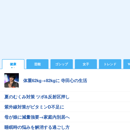
健康
芸能
ゴシップ
女子
トレンド
Y
体重62kg→82kgに 寺田心の生活
夏のむくみ対策 ツボ&反射区押し
紫外線対策がビタミンD不足に
母が娘に減量強要→家庭内別居へ
睡眠時の悩みを解消する過ごし方