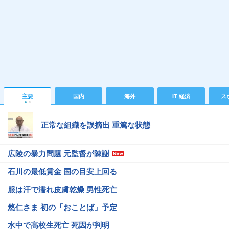
主要
国内
海外
IT 経済
ス
正常な組織を誤摘出 重篤な状態
広陵の暴力問題 元監督が陳謝
石川の最低賃金 国の目安上回る
服は汗で濡れ皮膚乾燥 男性死亡
悠仁さま 初の「おことば」予定
水中で高校生死亡 死因が判明