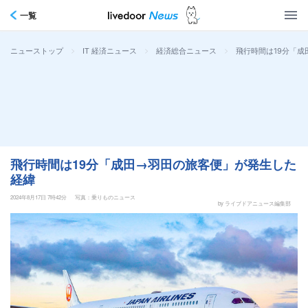
一覧
>
>
>
飛行時間は19分「
ニューストップ
IT 経済ニュース
経済総合ニュース
飛行時間は19分「成田→羽田の旅客便」が発生した
経緯
2024年8月17日 7時42分
写真：乗りものニュース
by ライブドアニュース編集部