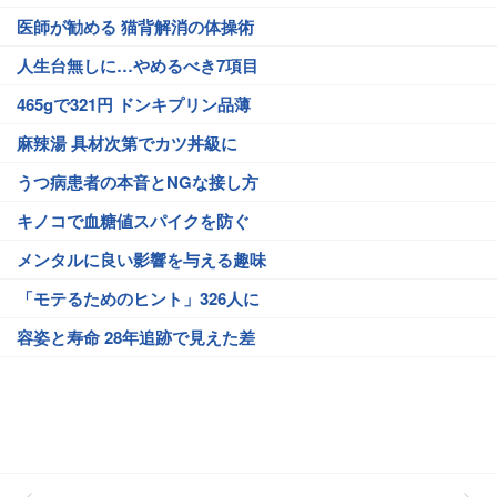
医師が勧める 猫背解消の体操術
人生台無しに…やめるべき7項目
465gで321円 ドンキプリン品薄
麻辣湯 具材次第でカツ丼級に
うつ病患者の本音とNGな接し方
キノコで血糖値スパイクを防ぐ
メンタルに良い影響を与える趣味
「モテるためのヒント」326人に
容姿と寿命 28年追跡で見えた差