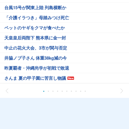
台風15号が関東上陸 列島横断か
「介護イラつき」母踏みつけ死亡
ペットのヤギをクマが食べたか
天皇皇后両陛下 熊本県に金一封
中止の花火大会、3市が関与否定
井脇ノブ子さん 体重38kg減の今
昨夏覇者・沖縄尚学が初戦で敗退
さんま 夏の甲子園に苦言し物議