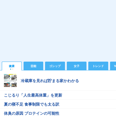
健康
芸能
ゴシップ
女子
トレンド
Y
冷蔵庫を見れば貯まる家かわかる
こじるり「人生最高体重」を更新
夏の寝不足 食事制限でも太る訳
体臭の原因 プロテインの可能性