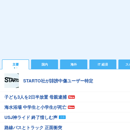
主要
国内
海外
IT 経済
ス
STARTO社が誹謗中傷ユーザー特定
子ども3人を2日半放置 母親逮捕
海水浴場 中学生と小学生が死亡
USJ神ライド 終了惜しむ声
路線バスとトラック 正面衝突