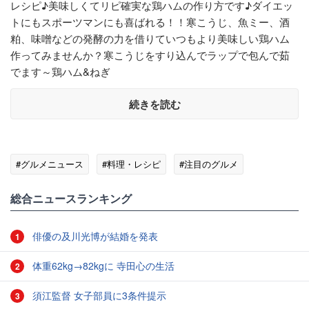
レシピ♪美味しくてリピ確実な鶏ハムの作り方です♪ダイエッ
トにもスポーツマンにも喜ばれる！！寒こうじ、魚ミー、酒
粕、味噌などの発酵の力を借りていつもより美味しい鶏ハム
作ってみませんか？寒こうじをすり込んでラップで包んで茹
でます～鶏ハム&ねぎ
続きを読む
#グルメニュース
#料理・レシピ
#注目のグルメ
総合ニュースランキング
俳優の及川光博が結婚を発表
1
体重62kg→82kgに 寺田心の生活
2
須江監督 女子部員に3条件提示
3