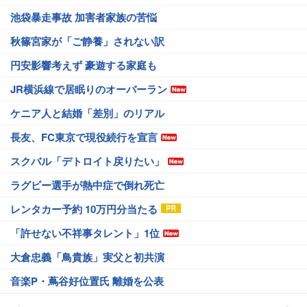
池袋暴走事故 加害者家族の苦悩
秋篠宮家が「ご静養」されない訳
円安影響考えず 豪遊する家庭も
JR横浜線で居眠りのオーバーラン
ケニア人と結婚「差別」のリアル
長友、FC東京で現役続行を宣言
スクバル「デトロイト戻りたい」
ラグビー選手が熱中症で倒れ死亡
レンタカー予約 10万円分当たる
「許せない不祥事タレント」1位
大倉忠義「鳥貴族」実父と初共演
音楽P・蔦谷好位置氏 離婚を公表