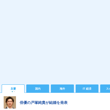
主要
国内
海外
IT 経済
ス
俳優の戸塚純貴が結婚を発表