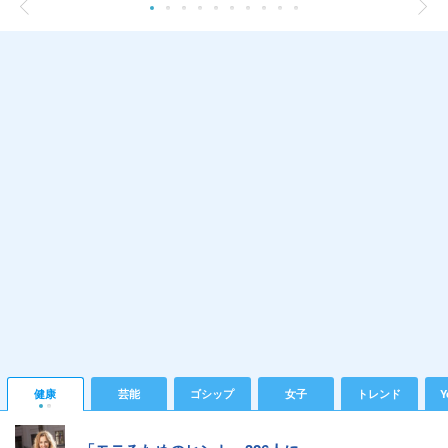
健康
芸能
ゴシップ
女子
トレンド
Y