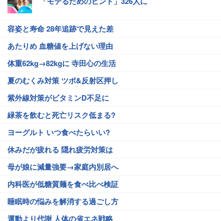
「モテるためのヒント」326人に
容姿と寿命 28年追跡で見えた差
あたりめ 血糖値を上げない理由
体重62kg→82kgに 寺田心の生活
夏のむくみ対策 ツボ&反射区押し
紫外線対策がビタミンD不足に
緑茶を飲むと死亡リスク低まる?
ヨーグルト いつ食べたらいい?
休みだが疲れる 隠れ疲労対策は
母が娘に減量強要→家庭内別居へ
内科医が低糖質麺を食べ比べ検証
睡眠時の悩みを解消する過ごし方
運動より代謝 人体の省エネ戦略