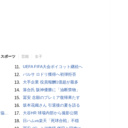
スポーツ
芸能
女子
11.
UEFA FIFA大会ボイコット継続へ
12.
バルサ ロドリ獲得へ初弾拒否
13.
大手企業 役員報酬1億超が最多
14.
落合氏 阪神優勝に「油断禁物」
15.
冨安 念願のプレミア復帰果たす
16.
坂本花織さん 引退後の夏を語る
が報道
17.
大谷HR 球場内部から撮影公開
18.
日ハムvs楽天「死球合戦」不穏