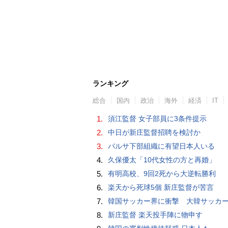
ランキング
総合
国内
政治
海外
経済
IT
1.
須江監督 女子部員に3条件提示
2.
中日が新庄監督招聘を検討か
3.
バルサ下部組織に有望日本人いる
4.
久保優太「10代女性の方と再婚」
5.
有明高校、9回2死から大逆転勝利
6.
楽天から死球5個 新庄監督が苦言
7.
韓国サッカー界に衝撃 大韓サッカー協会に外国人審判への“性的接待”疑惑 韓国メディア
8.
新庄監督 楽天投手陣に物申す