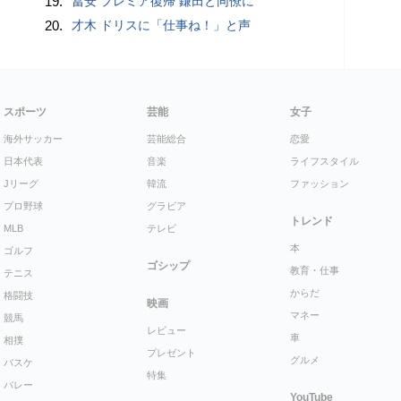
19.
冨安 プレミア復帰 鎌田と同僚に
20.
才木 ドリスに「仕事ね！」と声
スポーツ
芸能
女子
海外サッカー
芸能総合
恋愛
日本代表
音楽
ライフスタイル
Jリーグ
韓流
ファッション
プロ野球
グラビア
トレンド
MLB
テレビ
本
ゴルフ
ゴシップ
教育・仕事
テニス
からだ
格闘技
映画
マネー
競馬
レビュー
車
相撲
プレゼント
グルメ
バスケ
特集
バレー
YouTube