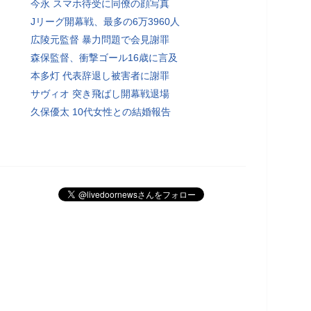
今永 スマホ待受に同僚の顔写真
Jリーグ開幕戦、最多の6万3960人
広陵元監督 暴力問題で会見謝罪
森保監督、衝撃ゴール16歳に言及
本多灯 代表辞退し被害者に謝罪
サヴィオ 突き飛ばし開幕戦退場
久保優太 10代女性との結婚報告