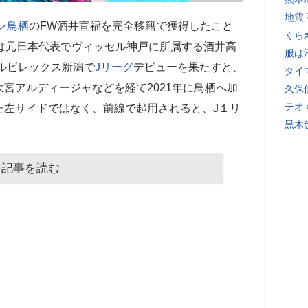
地震
ン鳥栖
のFW酒井宣福を完全移籍で獲得したこと
くら
は元日本代表でヴィッセル神戸に所属する酒井高
服は
アルビレックス新潟で
Jリーグ
デビューを果たすと、
タイ
宮アルディージャなどを経て2021年に鳥栖へ加
久保
テオ
た左サイドではなく、前線で起用されると、J１リ
黒木
記事を読む