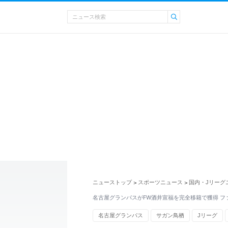
ニューストップ
スポーツニュース
国内・Jリーグ
>
>
名古屋グランパスがFW酒井宣福を完全移籍で獲得 フ
名古屋グランパス
サガン鳥栖
Jリーグ