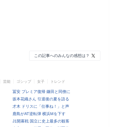
この記事へのみんなの感想は？
芸能
ゴシップ
女子
トレンド
冨安 プレミア復帰 鎌田と同僚に
坂本花織さん 引退後の夏を語る
才木 ドリスに「仕事ね！」と声
鹿島がAT逆転弾 横浜Mを下す
J1開幕戦 国立に史上最多の観客