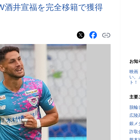
W酒井宣福を完全移籍で獲得
声
お知
映画
い。
ト！
主要
脱輪
広陵
銀メ
詐取
熊本