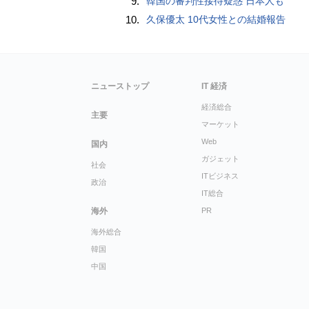
9.
韓国の審判性接待疑惑 日本人も
10.
久保優太 10代女性との結婚報告
ニューストップ
IT 経済
経済総合
主要
マーケット
Web
国内
ガジェット
社会
ITビジネス
政治
IT総合
海外
PR
海外総合
韓国
中国