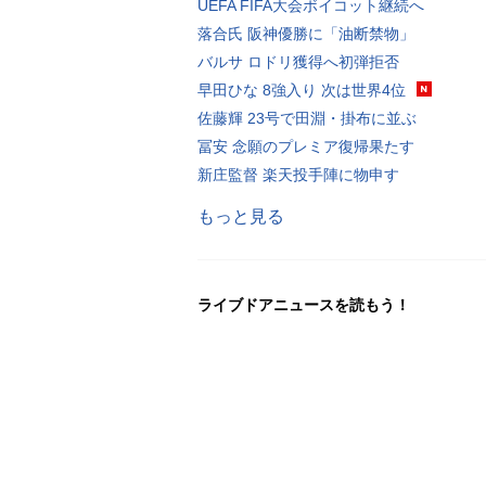
UEFA FIFA大会ボイコット継続へ
落合氏 阪神優勝に「油断禁物」
バルサ ロドリ獲得へ初弾拒否
早田ひな 8強入り 次は世界4位
佐藤輝 23号で田淵・掛布に並ぶ
冨安 念願のプレミア復帰果たす
新庄監督 楽天投手陣に物申す
もっと見る
ライブドアニュースを読もう！