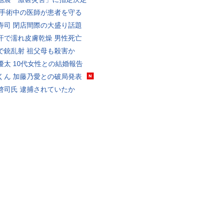
 手術中の医師が患者を守る
寿司 閉店間際の大盛り話題
汗で濡れ皮膚乾燥 男性死亡
で銃乱射 祖父母も殺害か
優太 10代女性との結婚報告
くん 加藤乃愛との破局発表
啓司氏 逮捕されていたか