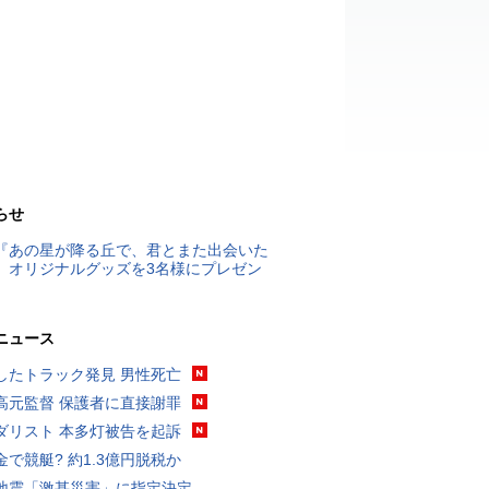
らせ
『あの星が降る丘で、君とまた出会いた
』オリジナルグッズを3名様にプレゼン
ニュース
したトラック発見 男性死亡
高元監督 保護者に直接謝罪
ダリスト 本多灯被告を起訴
金で競艇? 約1.3億円脱税か
地震「激甚災害」に指定決定