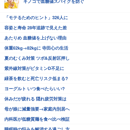
キノコで血糖値スパイクを防ぐ
「モテるためのヒント」326人に
容姿と寿命 28年追跡で見えた差
あたりめ 血糖値を上げない理由
体重62kg→82kgに 寺田心の生活
夏のむくみ対策 ツボ&反射区押し
紫外線対策がビタミンD不足に
緑茶を飲むと死亡リスク低まる?
ヨーグルト いつ食べたらいい?
休みだが疲れる 隠れ疲労対策は
母が娘に減量強要→家庭内別居へ
内科医が低糖質麺を食べ比べ検証
睡眠時の悩みを解消する過ごし方