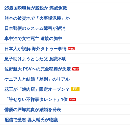
25歳国税職員が脱税か 懲戒免職
熊本の被災地で「火事場泥棒」か
日本郵便のシステム障害が解消
車中泊で女性死亡 遺族の胸中
日本人が誤解 海外タトゥー事情
息子助けようとした父 意識不明
佐野航大 PSVへの完全移籍が決定
ケニア人と結婚「差別」のリアル
花王が「焼肉店」限定オープン？
「許せない不祥事タレント」1位
俳優の戸塚純貴が結婚を発表
配信で激怒 堀大輔氏が物議