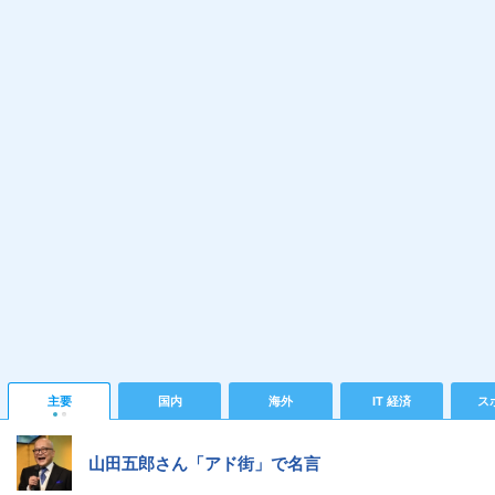
主要
国内
海外
IT 経済
ス
山田五郎さん「アド街」で名言