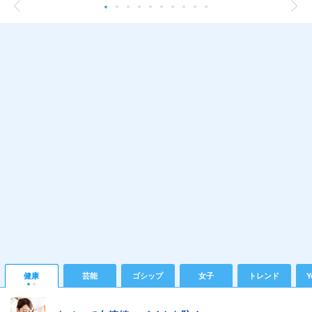
健康
芸能
ゴシップ
女子
トレンド
Y