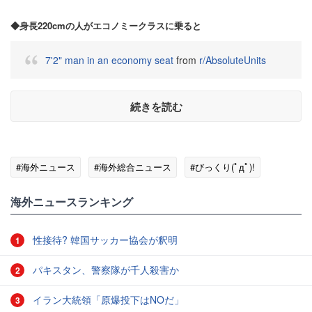
◆身長220cmの人がエコノミークラスに乗ると
7'2" man in an economy seat
from
r/AbsoluteUnits
続きを読む
#海外ニュース
#海外総合ニュース
#びっくり(ﾟдﾟ)!
海外ニュースランキング
性接待? 韓国サッカー協会が釈明
1
パキスタン、警察隊が千人殺害か
2
イラン大統領「原爆投下はNOだ」
3