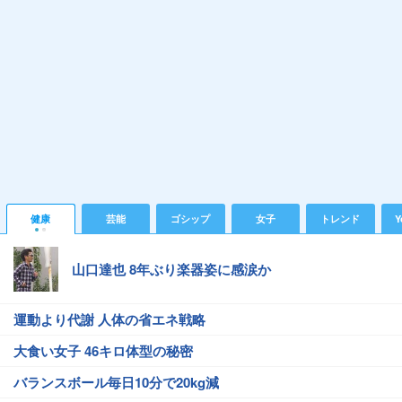
健康
芸能
ゴシップ
女子
トレンド
Y
山口達也 8年ぶり楽器姿に感涙か
運動より代謝 人体の省エネ戦略
大食い女子 46キロ体型の秘密
バランスボール毎日10分で20kg減