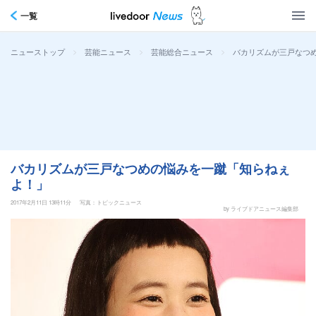
一覧
>
>
>
バカリズムが三戸なつ
ニューストップ
芸能ニュース
芸能総合ニュース
バカリズムが三戸なつめの悩みを一蹴「知らねぇ
よ！」
2017年2月11日 13時11分
写真：トピックニュース
by ライブドアニュース編集部