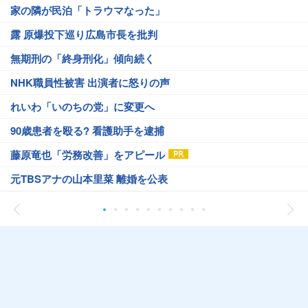
家の隣が民泊「トラウマなった」
露 原爆投下巡り広島市長を批判
無期刑の「終身刑化」傾向続く
NHK職員性被害 出演者に怒りの声
れいわ「いのちの党」に変更へ
90歳患者を殴る? 看護助手を逮捕
藤原竜也「労務改善」をアピール
元TBSアナの山本里菜 離婚を公表