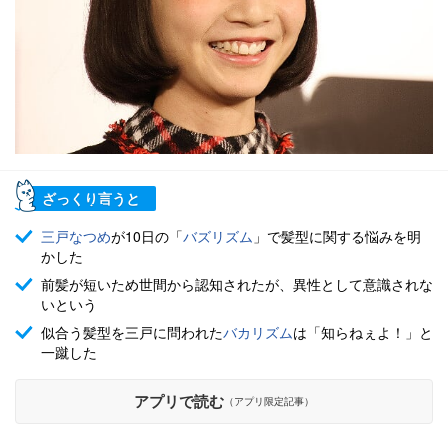
ざっくり言うと
三戸なつめ
が10日の「
バズリズム
」で髪型に関する悩みを明
かした
前髪が短いため世間から認知されたが、異性として意識されな
いという
似合う髪型を三戸に問われた
バカリズム
は「知らねぇよ！」と
一蹴した
アプリで読む
（アプリ限定記事）