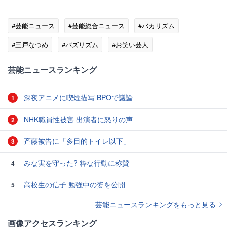
#芸能ニュース
#芸能総合ニュース
#バカリズム
#三戸なつめ
#バズリズム
#お笑い芸人
#歌手・アーティスト
芸能ニュースランキング
深夜アニメに喫煙描写 BPOで議論
1
NHK職員性被害 出演者に怒りの声
2
斉藤被告に「多目的トイレ以下」
3
みな実を守った? 粋な行動に称賛
4
高校生の信子 勉強中の姿を公開
5
芸能ニュースランキングをもっと見る
画像アクセスランキング