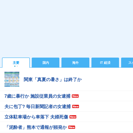
主要
国内
海外
IT 経済
ス
関東「真夏の暑さ」は終了か
7歳に暴行か 施設従業員の女逮捕
夫に包丁? 毎日新聞記者の女逮捕
立体駐車場から車落下 夫婦死傷
「泥酔者」熊本で通報が頻発か