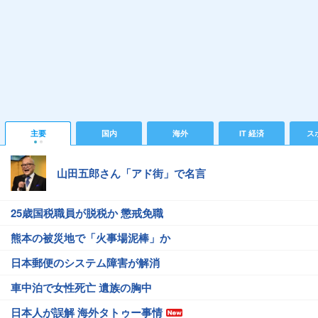
主要
国内
海外
IT 経済
ス
山田五郎さん「アド街」で名言
25歳国税職員が脱税か 懲戒免職
熊本の被災地で「火事場泥棒」か
日本郵便のシステム障害が解消
車中泊で女性死亡 遺族の胸中
日本人が誤解 海外タトゥー事情