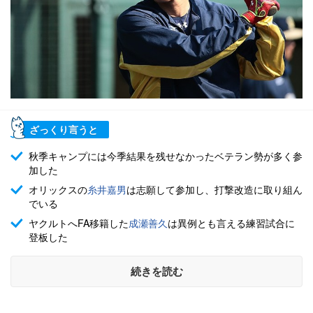
ざっくり言うと
秋季キャンプには今季結果を残せなかったベテラン勢が多く参
加した
オリックスの
糸井嘉男
は志願して参加し、打撃改造に取り組ん
でいる
ヤクルトへFA移籍した
成瀬善久
は異例とも言える練習試合に
登板した
続きを読む