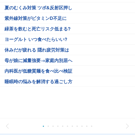
夏のむくみ対策 ツボ&反射区押し
紫外線対策がビタミンD不足に
緑茶を飲むと死亡リスク低まる?
ヨーグルト いつ食べたらいい?
休みだが疲れる 隠れ疲労対策は
母が娘に減量強要→家庭内別居へ
内科医が低糖質麺を食べ比べ検証
睡眠時の悩みを解消する過ごし方