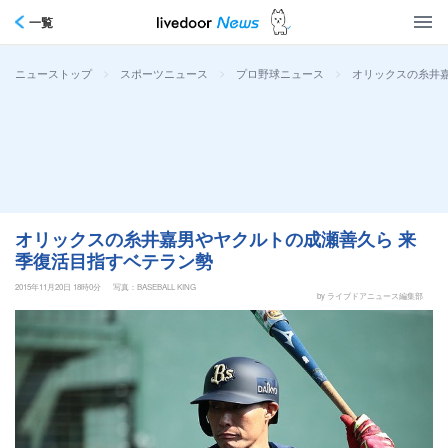
一覧
>
>
>
オリックスの糸井
ニューストップ
スポーツニュース
プロ野球ニュース
オリックスの糸井嘉男やヤクルトの成瀬善久ら 来
季復活目指すベテラン勢
2015年11月20日 18時0分
写真：BASEBALL KING
by ライブドアニュース編集部