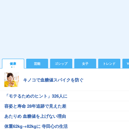
健康
芸能
ゴシップ
女子
トレンド
Y
キノコで血糖値スパイクを防ぐ
「モテるためのヒント」326人に
容姿と寿命 28年追跡で見えた差
あたりめ 血糖値を上げない理由
体重62kg→82kgに 寺田心の生活