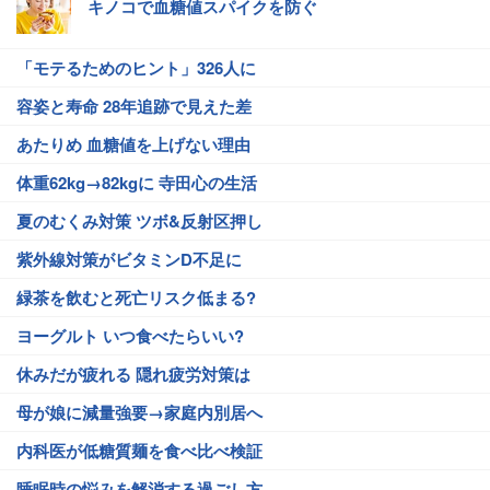
キノコで血糖値スパイクを防ぐ
「モテるためのヒント」326人に
容姿と寿命 28年追跡で見えた差
あたりめ 血糖値を上げない理由
体重62kg→82kgに 寺田心の生活
夏のむくみ対策 ツボ&反射区押し
紫外線対策がビタミンD不足に
緑茶を飲むと死亡リスク低まる?
ヨーグルト いつ食べたらいい?
休みだが疲れる 隠れ疲労対策は
母が娘に減量強要→家庭内別居へ
内科医が低糖質麺を食べ比べ検証
睡眠時の悩みを解消する過ごし方