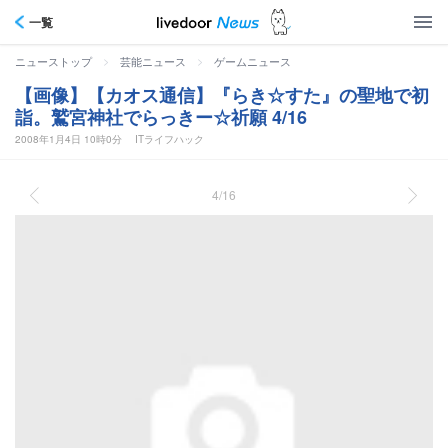
一覧
>
>
ニューストップ
芸能ニュース
ゲームニュース
【画像】【カオス通信】『らき☆すた』の聖地で初
詣。鷲宮神社でらっきー☆祈願 4/16
2008年1月4日 10時0分
ITライフハック
4/16