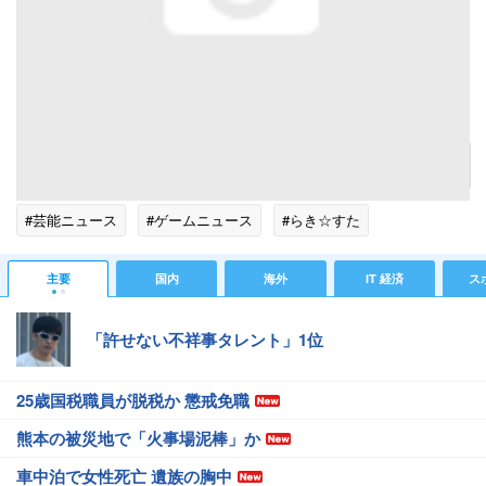
行列に並びながら境内を撮影。神殿まではもう少し距離があります。屋台から漂う美味そう
な臭いがたまりません。
記事へ戻る
#芸能ニュース
#ゲームニュース
#らき☆すた
主要
国内
海外
IT 経済
ス
「許せない不祥事タレント」1位
25歳国税職員が脱税か 懲戒免職
熊本の被災地で「火事場泥棒」か
車中泊で女性死亡 遺族の胸中