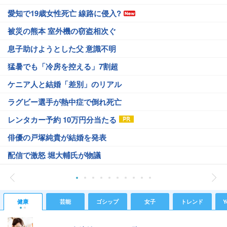
愛知で19歳女性死亡 線路に侵入?
被災の熊本 室外機の窃盗相次ぐ
息子助けようとした父 意識不明
猛暑でも「冷房を控える」7割超
ケニア人と結婚「差別」のリアル
ラグビー選手が熱中症で倒れ死亡
レンタカー予約 10万円分当たる
俳優の戸塚純貴が結婚を発表
配信で激怒 堀大輔氏が物議
健康
芸能
ゴシップ
女子
トレンド
Y