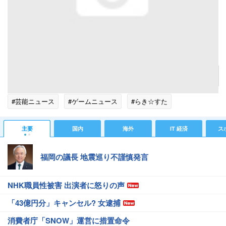
賽銭箱の横には巫女さんと福の神がスタンバイ。巫女さんからは開運の5円玉をもらい、福の
神は小槌を振ってくれました。
記事へ戻る
#芸能ニュース
#ゲームニュース
#らき☆すた
主要
国内
海外
IT 経済
ス
福岡の議長 地震巡り不謹慎発言
NHK職員性被害 出演者に怒りの声
「43億円分」キャンセル? 女逮捕
消費者庁「SNOW」運営に措置命令