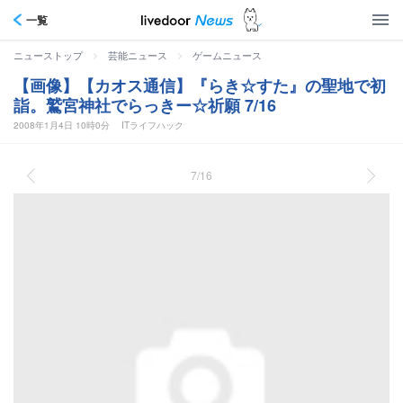
一覧
>
>
ニューストップ
芸能ニュース
ゲームニュース
【画像】【カオス通信】『らき☆すた』の聖地で初
詣。鷲宮神社でらっきー☆祈願 7/16
2008年1月4日 10時0分
ITライフハック
7/16