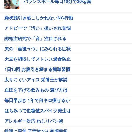
バランスボール毎日10分で20kg減
躁状態引き起こしかねないNG行動
アトピーで「汚い」扱いされ苦悩
認知症研究で「音」注目される
夫の「産後うつ」にみられる症状
大豆を摂取してストレス過食防止
1日10回 お腹引き締まる簡単習慣
太りにくいアイス 栄養士が解説
血圧を下げる飲みもの 選び方は
毎日早歩き 1年で何キロ痩せるか
はちみつで血糖値スパイク発生は
アレルギー対応 ねじりパン術
排泄に異常 子宮体がん初期症状