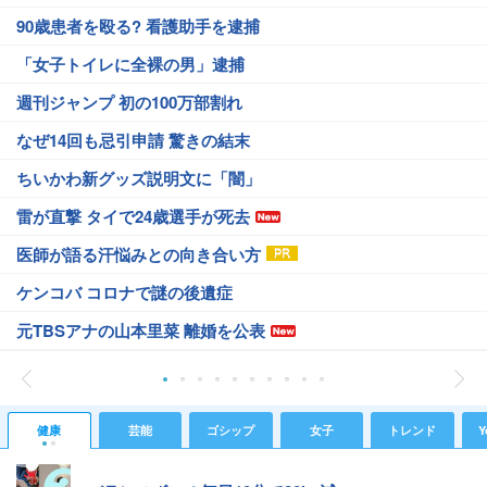
90歳患者を殴る? 看護助手を逮捕
「女子トイレに全裸の男」逮捕
週刊ジャンプ 初の100万部割れ
なぜ14回も忌引申請 驚きの結末
ちいかわ新グッズ説明文に「闇」
雷が直撃 タイで24歳選手が死去
医師が語る汗悩みとの向き合い方
ケンコバ コロナで謎の後遺症
元TBSアナの山本里菜 離婚を公表
健康
芸能
ゴシップ
女子
トレンド
Y