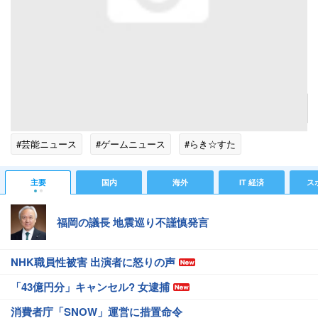
学業成就をみゆきさんの絵と共に願掛けというのは、結構な本気を感じます。沖縄から来た
方の絵馬も確認（お疲れ様です）。
記事へ戻る
#芸能ニュース
#ゲームニュース
#らき☆すた
主要
国内
海外
IT 経済
ス
福岡の議長 地震巡り不謹慎発言
NHK職員性被害 出演者に怒りの声
「43億円分」キャンセル? 女逮捕
消費者庁「SNOW」運営に措置命令