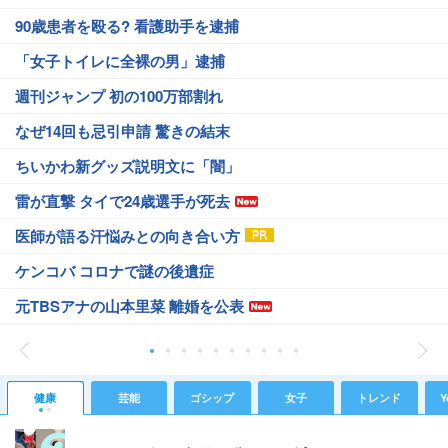
90歳患者を殴る? 看護助手を逮捕
「女子トイレに全裸の男」逮捕
週刊ジャンプ 初の100万部割れ
なぜ14回も忌引申請 驚きの結末
ちいかわ新グッズ説明文に「闇」
雷が直撃 タイで24歳選手が死去
医師が語る汗悩みとの向き合い方
ケンコバ コロナで謎の後遺症
元TBSアナの山本里菜 離婚を公表
健康
芸能
ゴシップ
女子
トレンド
Y