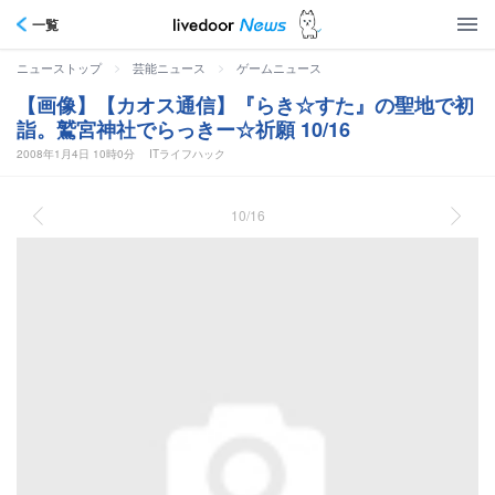
一覧
>
>
ニューストップ
芸能ニュース
ゲームニュース
【画像】【カオス通信】『らき☆すた』の聖地で初
詣。鷲宮神社でらっきー☆祈願 10/16
2008年1月4日 10時0分
ITライフハック
10/16