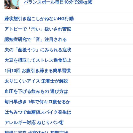
バランスボール毎日10分で20kg減
躁状態引き起こしかねないNG行動
アトピーで「汚い」扱いされ苦悩
認知症研究で「音」注目される
夫の「産後うつ」にみられる症状
大豆を摂取してストレス過食防止
1日10回 お腹引き締まる簡単習慣
太りにくいアイス 栄養士が解説
血圧を下げる飲みもの 選び方は
毎日早歩き 1年で何キロ痩せるか
はちみつで血糖値スパイク発生は
アレルギー対応 ねじりパン術
排泄に異常 子宮体がん初期症状