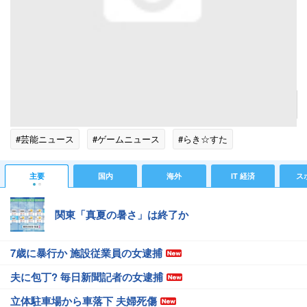
同人誌即売会の成功を願う絵馬。この柊かがみ＆柊つかさオンリーイベントは、1月6日に川
崎市で開催される模様。
記事へ戻る
#芸能ニュース
#ゲームニュース
#らき☆すた
主要
国内
海外
IT 経済
ス
関東「真夏の暑さ」は終了か
7歳に暴行か 施設従業員の女逮捕
夫に包丁? 毎日新聞記者の女逮捕
立体駐車場から車落下 夫婦死傷