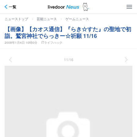
一覧
>
>
ニューストップ
芸能ニュース
ゲームニュース
【画像】【カオス通信】『らき☆すた』の聖地で初
詣。鷲宮神社でらっきー☆祈願 11/16
2008年1月4日 10時0分
ITライフハック
11/16