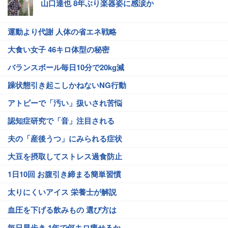
山口達也 8年ぶり楽器姿に感涙か
運動より代謝 人体の省エネ戦略
大食い女子 46キロ体型の秘密
バランスボール毎日10分で20kg減
躁状態引き起こしかねないNG行動
アトピーで「汚い」扱いされ苦悩
認知症研究で「音」注目される
夫の「産後うつ」にみられる症状
大豆を摂取してストレス過食防止
1日10回 お腹引き締まる簡単習慣
太りにくいアイス 栄養士が解説
血圧を下げる飲みもの 選び方は
毎日早歩き 1年で何キロ痩せるか