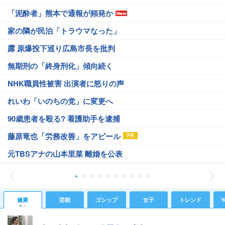
「泥酔者」熊本で通報が頻発か
家の隣が民泊「トラウマなった」
露 原爆投下巡り広島市長を批判
無期刑の「終身刑化」傾向続く
NHK職員性被害 出演者に怒りの声
れいわ「いのちの党」に変更へ
90歳患者を殴る? 看護助手を逮捕
藤原竜也「労務改善」をアピール
元TBSアナの山本里菜 離婚を公表
健康
芸能
ゴシップ
女子
トレンド
Y