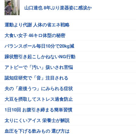
山口達也 8年ぶり楽器姿に感涙か
運動より代謝 人体の省エネ戦略
大食い女子 46キロ体型の秘密
バランスボール毎日10分で20kg減
躁状態引き起こしかねないNG行動
アトピーで「汚い」扱いされ苦悩
認知症研究で「音」注目される
夫の「産後うつ」にみられる症状
大豆を摂取してストレス過食防止
1日10回 お腹引き締まる簡単習慣
太りにくいアイス 栄養士が解説
血圧を下げる飲みもの 選び方は