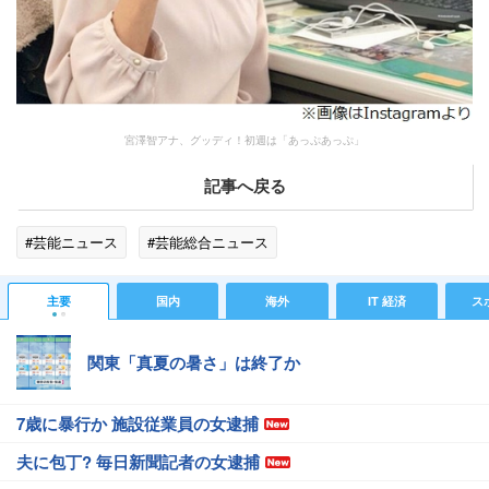
宮澤智アナ、グッディ！初週は「あっぷあっぷ」
記事へ戻る
#芸能ニュース
#芸能総合ニュース
主要
国内
海外
IT 経済
ス
関東「真夏の暑さ」は終了か
7歳に暴行か 施設従業員の女逮捕
夫に包丁? 毎日新聞記者の女逮捕