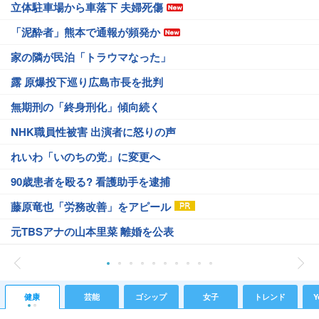
立体駐車場から車落下 夫婦死傷
「泥酔者」熊本で通報が頻発か
家の隣が民泊「トラウマなった」
露 原爆投下巡り広島市長を批判
無期刑の「終身刑化」傾向続く
NHK職員性被害 出演者に怒りの声
れいわ「いのちの党」に変更へ
90歳患者を殴る? 看護助手を逮捕
藤原竜也「労務改善」をアピール
元TBSアナの山本里菜 離婚を公表
健康
芸能
ゴシップ
女子
トレンド
Y