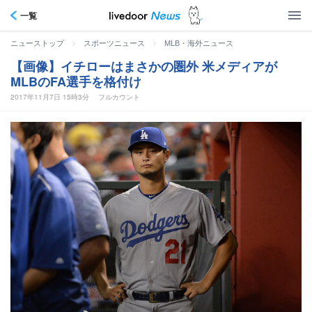
一覧
>
>
ニューストップ
スポーツニュース
MLB・海外ニュース
【画像】イチローはまさかの圏外 米メディアが
MLBのFA選手を格付け
2017年11月7日 15時3分
フルカウント