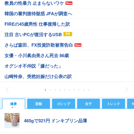
教員の性暴力 止まらないワケ
韓国の審判接待疑惑 JFAが調査へ
FIREの45歳男性 仕事復帰した訳
注目 古いPCが復活するUSB
さらば森田、FX投資詐欺被害告白
女優・小川眞由美さん死去 86歳
オグシオ不仲説「嫌だった」
山崎怜奈、突然妊娠だけ公表の訳
健康
芸能
ゴシップ
女子
トレンド
Y
465gで321円 ドンキプリン品薄