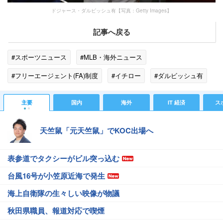
ドジャース・ダルビッシュ有【写真：Getty Images】
記事へ戻る
#スポーツニュース
#MLB・海外ニュース
#フリーエージェント(FA)制度
#イチロー
#ダルビッシュ有
#上原浩治
#青木宣親
#日本人メジャーリーガー
主要
国内
海外
IT 経済
ス
#MLBニュース
#スポーツニュース・トピックス
天竺鼠「元天竺鼠」でKOC出場へ
表参道でタクシーがビル突っ込む
台風16号が小笠原近海で発生
海上自衛隊の生々しい映像が物議
秋田県職員、報道対応で喫煙