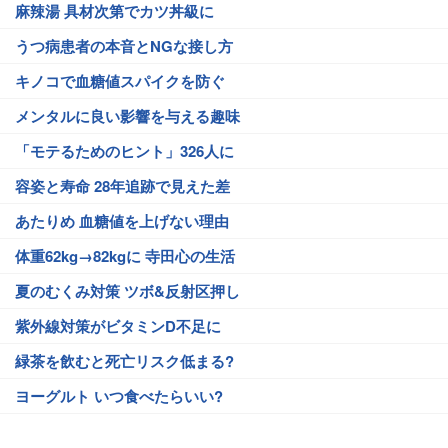
麻辣湯 具材次第でカツ丼級に
うつ病患者の本音とNGな接し方
キノコで血糖値スパイクを防ぐ
メンタルに良い影響を与える趣味
「モテるためのヒント」326人に
容姿と寿命 28年追跡で見えた差
あたりめ 血糖値を上げない理由
体重62kg→82kgに 寺田心の生活
夏のむくみ対策 ツボ&反射区押し
紫外線対策がビタミンD不足に
緑茶を飲むと死亡リスク低まる?
ヨーグルト いつ食べたらいい?