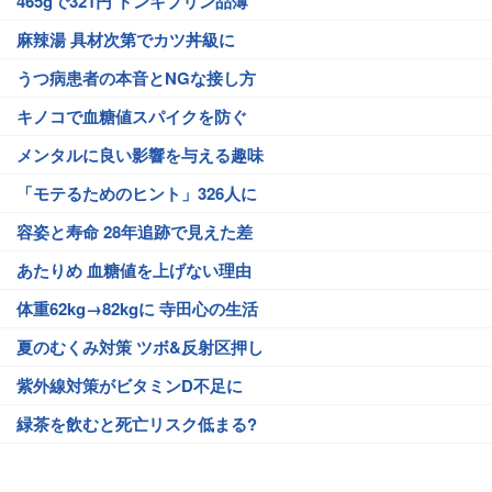
465gで321円 ドンキプリン品薄
麻辣湯 具材次第でカツ丼級に
うつ病患者の本音とNGな接し方
キノコで血糖値スパイクを防ぐ
メンタルに良い影響を与える趣味
「モテるためのヒント」326人に
容姿と寿命 28年追跡で見えた差
あたりめ 血糖値を上げない理由
体重62kg→82kgに 寺田心の生活
夏のむくみ対策 ツボ&反射区押し
紫外線対策がビタミンD不足に
緑茶を飲むと死亡リスク低まる?