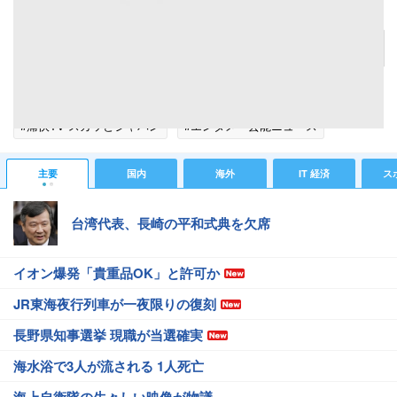
勝俣州和 娘の発した感動的な一言明かす「私にとってパパは宝物」
記事へ戻る
#芸能ニュース
#芸能総合ニュース
#勝俣州和
#痛快TV スカッとジャパン
#エンタメ・芸能ニュース
主要
国内
海外
IT 経済
ス
台湾代表、長崎の平和式典を欠席
イオン爆発「貴重品OK」と許可か
JR東海夜行列車が一夜限りの復刻
長野県知事選挙 現職が当選確実
海水浴で3人が流される 1人死亡