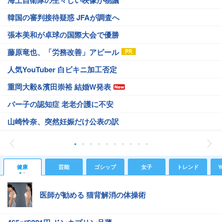
海上自衛隊の生々しい映像が物議
韓国の審判接待疑惑 JFAが調査へ
張本美和が卓球の国際大会で優勝
藤原竜也、「労務改善」アピール
人気YouTuber 白ビキニ加工否定
重岡大毅&濱田崇裕 結婚W発表
パー子の認知症 老老介護に不安
山崎怜奈、突然妊娠だけ公表の訳
健康
芸能
ゴシップ
女子
トレンド
Y
医師が勧める 猫背解消の体操術