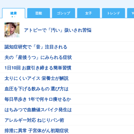
健康
芸能
ゴシップ
女子
トレンド
Y
アトピーで「汚い」扱いされ苦悩
認知症研究で「音」注目される
夫の「産後うつ」にみられる症状
1日10回 お腹引き締まる簡単習慣
太りにくいアイス 栄養士が解説
血圧を下げる飲みもの 選び方は
毎日早歩き 1年で何キロ痩せるか
はちみつで血糖値スパイク発生は
アレルギー対応 ねじりパン術
排泄に異常 子宮体がん初期症状