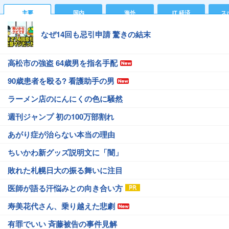
主要
国内
海外
IT 経済
ス
なぜ14回も忌引申請 驚きの結末
高松市の強盗 64歳男を指名手配
90歳患者を殴る? 看護助手の男
ラーメン店のにんにくの色に騒然
週刊ジャンプ 初の100万部割れ
あがり症が治らない本当の理由
ちいかわ新グッズ説明文に「闇」
敗れた札幌日大の振る舞いに注目
医師が語る汗悩みとの向き合い方
寿美花代さん、乗り越えた悲劇
有罪でいい 斉藤被告の事件見解