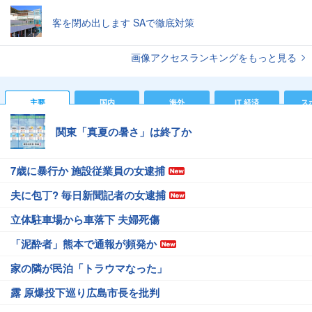
客を閉め出します SAで徹底対策
画像アクセスランキングをもっと見る
主要
国内
海外
IT 経済
ス
関東「真夏の暑さ」は終了か
7歳に暴行か 施設従業員の女逮捕
夫に包丁? 毎日新聞記者の女逮捕
立体駐車場から車落下 夫婦死傷
「泥酔者」熊本で通報が頻発か
家の隣が民泊「トラウマなった」
露 原爆投下巡り広島市長を批判