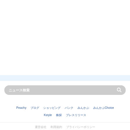
Peachy
ブログ
ショッピング
バンク
みんかぶ
みんかぶChoice
Kstyle
株探
プレスリリース
運営会社
利用規約
プライバシーポリシー