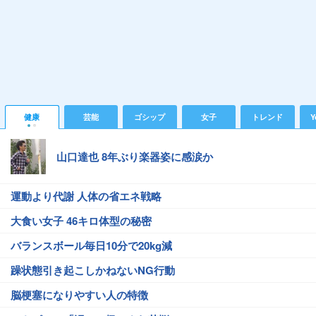
健康
芸能
ゴシップ
女子
トレンド
Y
山口達也 8年ぶり楽器姿に感涙か
運動より代謝 人体の省エネ戦略
大食い女子 46キロ体型の秘密
バランスボール毎日10分で20kg減
躁状態引き起こしかねないNG行動
脳梗塞になりやすい人の特徴