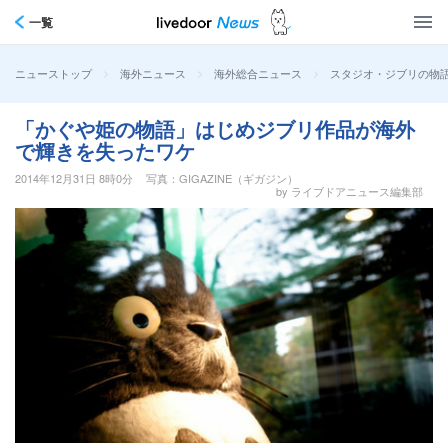
一覧
>
>
>
スタジオ・ジブリの物
ニューストップ
海外ニュース
海外総合ニュース
「かぐや姫の物語」はじめジブリ作品が海外
で輝きを失ったワケ
2014年12月31日 8時0分
写真：GIGAZINE（ギガジン）
by ライブドアニュース編集部