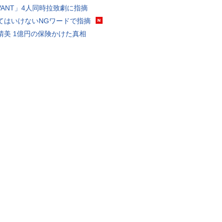
IVANT」4人同時拉致劇に指摘
てはいけないNGワードで指摘
晴美 1億円の保険かけた真相