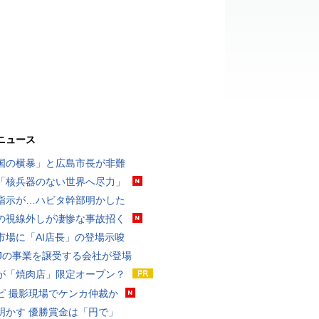
ニュース
国の横暴」と広島市長が非難
「核兵器のない世界へ尽力」
指示が…ハビタ幹部明かした
の視線外しが凄惨な事故招く
市場に「AI店長」の登場示唆
MJの事業を譲受する会社が登場
が「焼肉店」限定オープン？
ピ 撮影現場でケンカ仲裁か
明かす 優勝賞金は「円で」