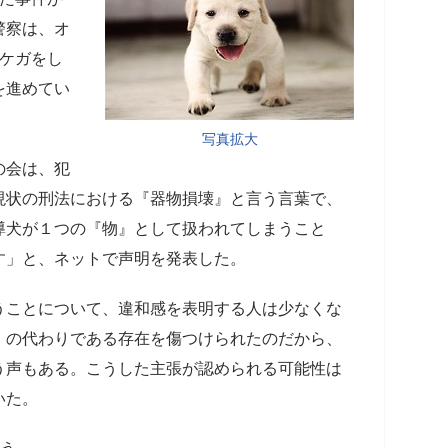
警察は、オ
てケガをし
を進めてい
写真拡大
の会は、犯
現状の刑法における『器物損壊』と言う言葉で、
導犬が１つの『物』として扱われてしまうこと
す」と、ネットで声明を発表した。
うことについて、違和感を表明する人は少なくな
」の代わりである存在を傷つけられたのだから、
う声もある。こうした主張が認められる可能性は
いた。