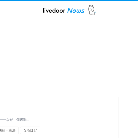
――なぜ「傷害罪…
法律・憲法
なるほど