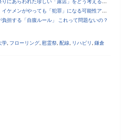
「ハムスター釣り」は動物虐待？夏祭りにあらわれた珍しい「露店」をどう考えるべきか
女子が憧れる「壁ドン」の告白・・・イケメンがやっても「犯罪」になる可能性アリ？
が負担する「自腹ルール」 これって問題ないの？
大学
,
フローリング
,
慰霊祭
,
配線
,
リハビリ
,
鎌倉