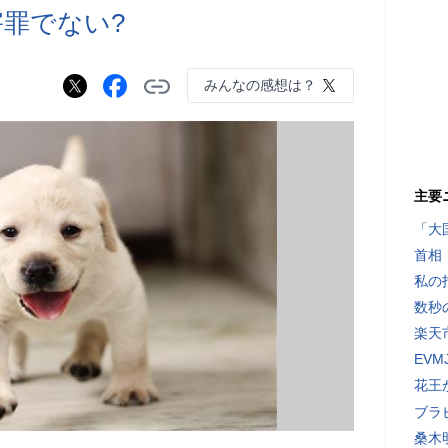
害罪でない?
みんなの感想は？
主要
「大
首相
私の
数秒
楽天
EV
花王
ブラ
桑木