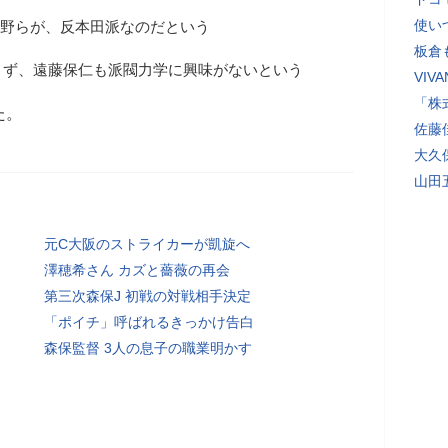
使い
今野らが、反本田派なのだという
板倉
さず、遠藤保仁も派閥力学に興味がないという
VI
「株
た。
佐藤
大久
山田
元C大阪のストライカーが凱旋へ
澤穂希さん カズと薔薇の再会
第三次森保J 初戦の対戦相手決定
「ポイチ」呼ばれるきっかけ告白
森保監督 3人の息子の職業明かす