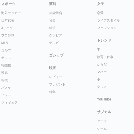
スポーツ
芸能
女子
海外サッカー
芸能総合
恋愛
日本代表
音楽
ライフスタイル
Jリーグ
韓流
ファッション
プロ野球
グラビア
トレンド
MLB
テレビ
本
ゴルフ
ゴシップ
教育・仕事
テニス
からだ
格闘技
映画
マネー
競馬
レビュー
車
相撲
プレゼント
グルメ
バスケ
特集
バレー
YouTube
フィギュア
サブカル
アニメ
ゲーム