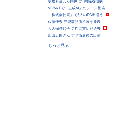
板倉も冨安ら同僚に? 関係者指摘
VIVANTで「生成AI」のシーン登場
「株式会社嵐」で5人のFC出揃う
佐藤佳奈 芸能事務所所属を発表
大久保佳代子 男性に貢いだ過去
山田五郎さん アド街最後の出演
もっと見る