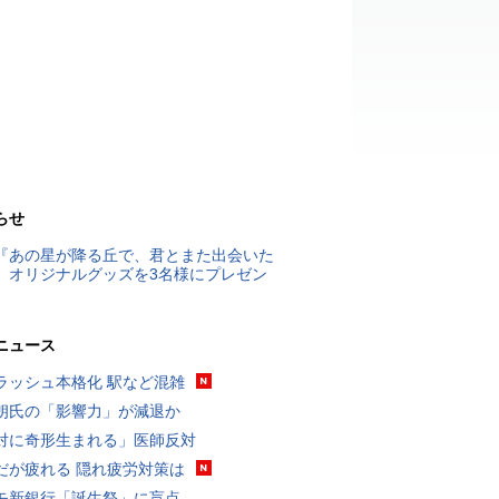
らせ
『あの星が降る丘で、君とまた出会いた
』オリジナルグッズを3名様にプレゼン
ニュース
ラッシュ本格化 駅など混雑
朗氏の「影響力」が減退か
対に奇形生まれる」医師反対
だが疲れる 隠れ疲労対策は
モ新銀行「誕生祭」に盲点