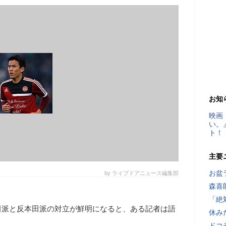
お知
映画
い。
ト！
主要
お盆
by ライブドアニュース編集部
森喜
「絶
田派と反本田派の対立が鮮明になると、ある記者は語
休み
ドコ