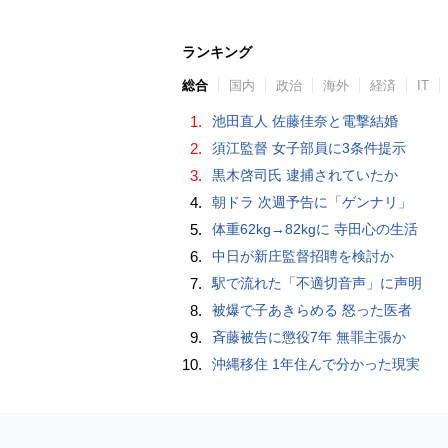
ランキング
総合
国内
政治
海外
経済
IT
1.
池田直人 佐藤佳奈と電撃結婚
2.
須江監督 女子部員に3条件提示
3.
黒木啓司氏 逮捕されていたか
4.
朝ドラ 次週予告に「ゲンナリ」
5.
体重62kg→82kgに 寺田心の生活
6.
中日が新庄監督招聘を検討か
7.
駅で流れた「不適切音声」に声明
8.
被爆で子あきらめる 怒った医者
9.
斉藤被告に懲役7年 無罪主張か
10.
沖縄移住 1年住んで分かった現実