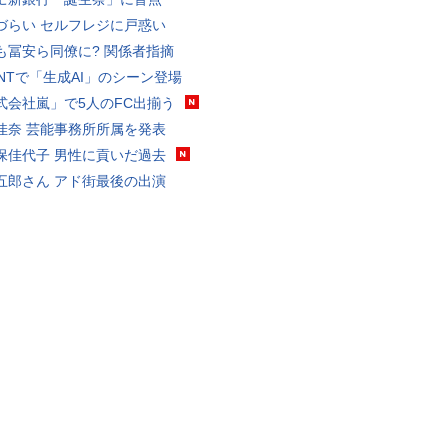
づらい セルフレジに戸惑い
も冨安ら同僚に? 関係者指摘
VANTで「生成AI」のシーン登場
式会社嵐」で5人のFC出揃う
佳奈 芸能事務所所属を発表
保佳代子 男性に貢いだ過去
五郎さん アド街最後の出演