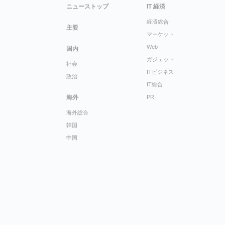
ニューストップ
IT 経済
経済総合
主要
マーケット
Web
国内
ガジェット
社会
ITビジネス
政治
IT総合
海外
PR
海外総合
韓国
中国