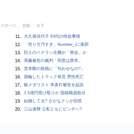
スポーツ
芸能
女子
11.
大久保佳代子 50代の性欲事情
12.
「売り方汚すぎ」Number_iに落胆
13.
巨人のベテラン左腕が「密会」か
14.
斉藤被告の裁判「同意は異常」
15.
堂本剛の投稿に「匂わせなの?」
16.
脱輪したトラック発見 男性死亡
17.
銀メダリスト 本多灯被告を起訴
18.
1.5億円受け取りか 国税職員処分
19.
結婚してる? さかなクンが回答
20.
三山凌輝 公私ともにピンチへ?