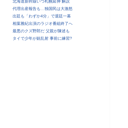
北海道新幹線いつ札幌延伸 解説
代理出産報告も…独国民は大激怒
出廷も「わずか4分」で退廷一幕
相葉雅紀出演のラジオ番組終了へ
最悪のクズ野郎だ 父親が陳述も
タイで少年が銃乱射 事前に練習?