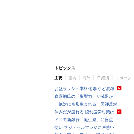
トピックス
主要
国内
海外
IT 経済
スポーツ
お盆ラッシュ本格化 駅など混雑
森喜朗氏の「影響力」が減退か
「絶対に奇形生まれる」医師反対
休みだが疲れる 隠れ疲労対策は
ドコモ新銀行「誕生祭」に盲点
使いづらい セルフレジに戸惑い