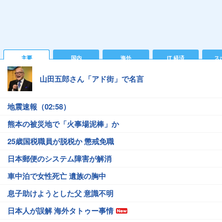
主要
国内
海外
IT 経済
ス
山田五郎さん「アド街」で名言
地震速報（02:58）
熊本の被災地で「火事場泥棒」か
25歳国税職員が脱税か 懲戒免職
日本郵便のシステム障害が解消
車中泊で女性死亡 遺族の胸中
息子助けようとした父 意識不明
日本人が誤解 海外タトゥー事情