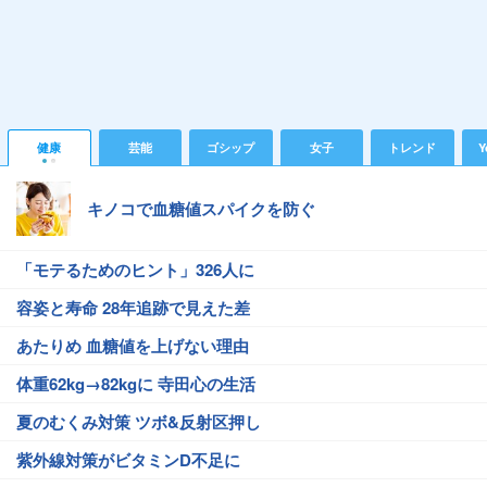
健康
芸能
ゴシップ
女子
トレンド
Y
キノコで血糖値スパイクを防ぐ
「モテるためのヒント」326人に
容姿と寿命 28年追跡で見えた差
あたりめ 血糖値を上げない理由
体重62kg→82kgに 寺田心の生活
夏のむくみ対策 ツボ&反射区押し
紫外線対策がビタミンD不足に