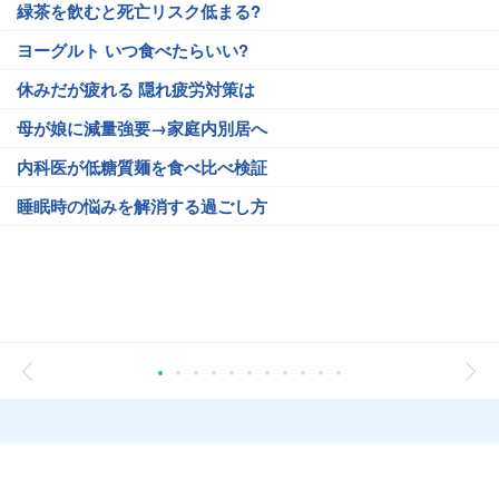
緑茶を飲むと死亡リスク低まる?
ヨーグルト いつ食べたらいい?
休みだが疲れる 隠れ疲労対策は
母が娘に減量強要→家庭内別居へ
内科医が低糖質麺を食べ比べ検証
睡眠時の悩みを解消する過ごし方