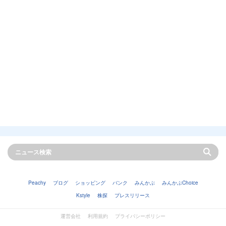
Peachy
ブログ
ショッピング
バンク
みんかぶ
みんかぶChoice
Kstyle
株探
プレスリリース
運営会社
利用規約
プライバシーポリシー