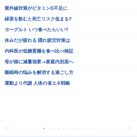
紫外線対策がビタミンD不足に
緑茶を飲むと死亡リスク低まる?
ヨーグルト いつ食べたらいい?
休みだが疲れる 隠れ疲労対策は
内科医が低糖質麺を食べ比べ検証
母が娘に減量強要→家庭内別居へ
睡眠時の悩みを解消する過ごし方
運動より代謝 人体の省エネ戦略