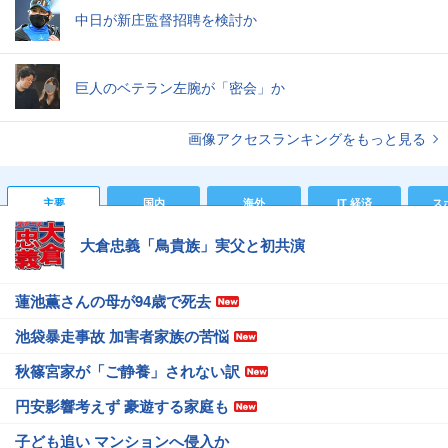
中日が新庄監督招聘を検討か
巨人のベテラン左腕が「密会」か
画像アクセスランキングをもっと見る
主要
国内
海外
IT 経済
ス
大倉忠義「鳥貴族」実父と初共演
蓮池薫さんの母が94歳で死去
池袋暴走事故 加害者家族の苦悩
秋篠宮家が「ご静養」されない訳
円安影響考えず 豪遊する家庭も
子ども追い マンションへ侵入か