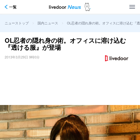
一覧
>
>
OL忍者の隠れ身の術。オフィスに溶け込む『
ニューストップ
国内ニュース
OL忍者の隠れ身の術。オフィスに溶け込む
『透ける服』が登場
2013年3月29日 9時0分