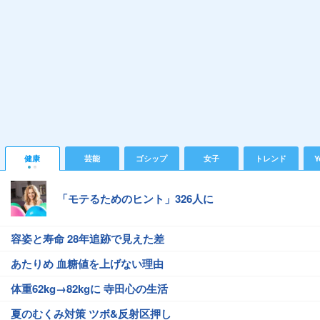
健康
芸能
ゴシップ
女子
トレンド
Y
「モテるためのヒント」326人に
容姿と寿命 28年追跡で見えた差
あたりめ 血糖値を上げない理由
体重62kg→82kgに 寺田心の生活
夏のむくみ対策 ツボ&反射区押し