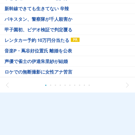
新幹線できても生きてない 辛辣
パキスタン、警察隊が千人殺害か
甲子園初、ビデオ検証で判定覆る
レンタカー予約 10万円分当たる
音楽P・蔦谷好位置氏 離婚を公表
声優で雀士の伊達朱里紗が結婚
ロケでの無断撮影に女性アナ苦言