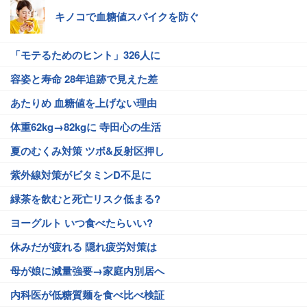
キノコで血糖値スパイクを防ぐ
「モテるためのヒント」326人に
容姿と寿命 28年追跡で見えた差
あたりめ 血糖値を上げない理由
体重62kg→82kgに 寺田心の生活
夏のむくみ対策 ツボ&反射区押し
紫外線対策がビタミンD不足に
緑茶を飲むと死亡リスク低まる?
ヨーグルト いつ食べたらいい?
休みだが疲れる 隠れ疲労対策は
母が娘に減量強要→家庭内別居へ
内科医が低糖質麺を食べ比べ検証