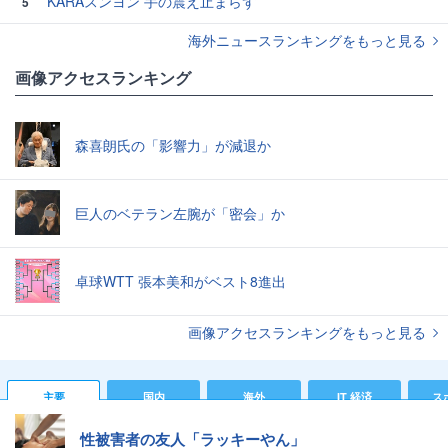
KARAスンヨン 手の震え止まらず
5
海外ニュースランキングをもっと見る
画像アクセスランキング
森喜朗氏の「影響力」が減退か
巨人のベテラン左腕が「密会」か
卓球WTT 張本美和がベスト8進出
画像アクセスランキングをもっと見る
主要
国内
海外
IT 経済
ス
性被害者の友人「ラッキーやん」