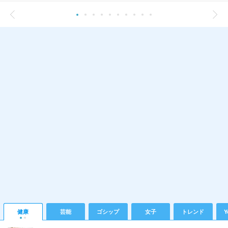
健康
芸能
ゴシップ
女子
トレンド
Y