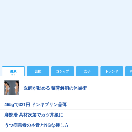
健康
芸能
ゴシップ
女子
トレンド
Y
医師が勧める 猫背解消の体操術
465gで321円 ドンキプリン品薄
麻辣湯 具材次第でカツ丼級に
うつ病患者の本音とNGな接し方