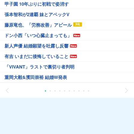
甲子園 10年ぶりに初戦で姿消す
張本智和が2連覇 妹とアベックV
藤原竜也、「労務改善」アピール
ドン小西「いつ心臓止まっても」
新人声優 結婚願望を吐露し反響
有吉 いまだに後悔していること
「VIVANT」ラストで裏切り者判明
重岡大毅&濱田崇裕 結婚W発表