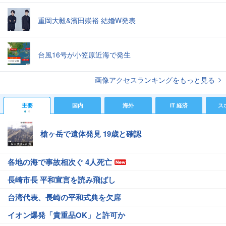
重岡大毅&濱田崇裕 結婚W発表
台風16号が小笠原近海で発生
画像アクセスランキングをもっと見る
主要
国内
海外
IT 経済
ス
槍ヶ岳で遺体発見 19歳と確認
各地の海で事故相次ぐ 4人死亡
長崎市長 平和宣言を読み飛ばし
台湾代表、長崎の平和式典を欠席
イオン爆発「貴重品OK」と許可か