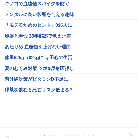
キノコで血糖値スパイクを防ぐ
メンタルに良い影響を与える趣味
「モテるためのヒント」326人に
容姿と寿命 28年追跡で見えた差
あたりめ 血糖値を上げない理由
体重62kg→82kgに 寺田心の生活
夏のむくみ対策 ツボ&反射区押し
紫外線対策がビタミンD不足に
緑茶を飲むと死亡リスク低まる?