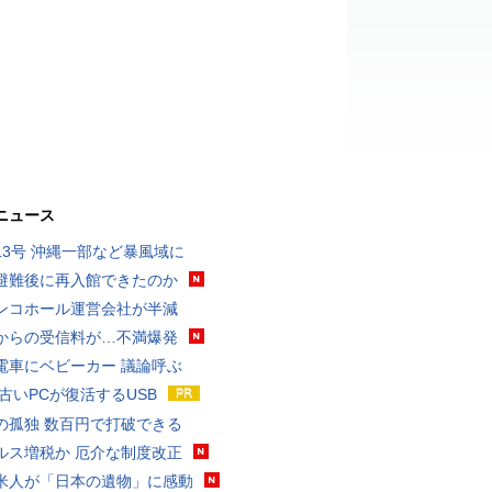
ニュース
13号 沖縄一部など暴風域に
避難後に再入館できたのか
ンコホール運営会社が半減
からの受信料が…不満爆発
電車にベビーカー 議論呼ぶ
 古いPCが復活するUSB
の孤独 数百円で打破できる
ルス増税か 厄介な制度改正
米人が「日本の遺物」に感動