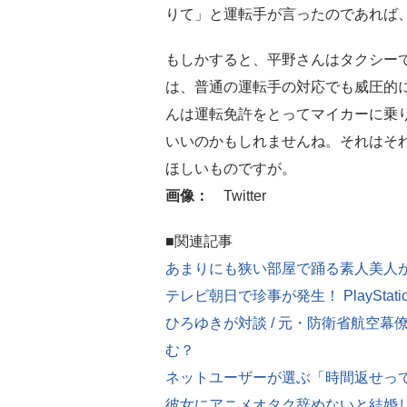
りて」と運転手が言ったのであれば
もしかすると、平野さんはタクシーで
は、普通の運転手の対応でも威圧的
んは運転免許をとってマイカーに乗
いいのかもしれませんね。それはそ
ほしいものですが。
画像：
Twitter
■関連記事
あまりにも狭い部屋で踊る素人美人
テレビ朝日で珍事が発生！ PlayStati
ひろゆきが対談 / 元・防衛省航空幕
む？
ネットユーザーが選ぶ「時間返せっ
彼女にアニメオタク辞めないと結婚