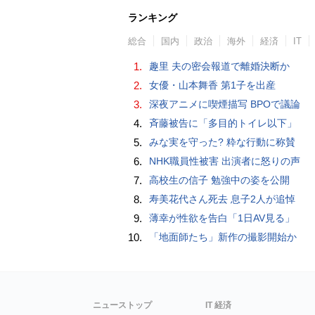
ランキング
総合
国内
政治
海外
経済
IT
1.
趣里 夫の密会報道で離婚決断か
2.
女優・山本舞香 第1子を出産
3.
深夜アニメに喫煙描写 BPOで議論
4.
斉藤被告に「多目的トイレ以下」
5.
みな実を守った? 粋な行動に称賛
6.
NHK職員性被害 出演者に怒りの声
7.
高校生の信子 勉強中の姿を公開
8.
寿美花代さん死去 息子2人が追悼
9.
薄幸が性欲を告白「1日AV見る」
10.
「地面師たち」新作の撮影開始か
ニューストップ
IT 経済