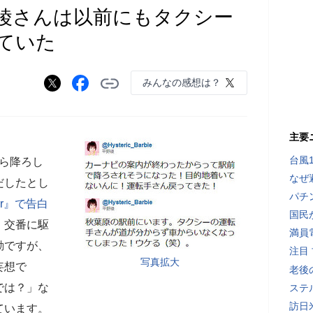
綾さんは以前にもタクシー
ていた
みんなの感想は？
主要
台風
から降ろし
なぜ
だしたとし
パチ
er』で告白
国民
。
交番に駆
満員
動ですが、
注目
写真拡大
妄想で
老後
では？」な
ステ
訪日
ています。