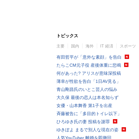
トピックス
主要
国内
海外
IT 経済
スポーツ
有田哲平が「意外な素顔」を告白
たらこCM元子役 産後体重に悲鳴
何があった? アリスが意味深投稿
薄幸が性欲を告白「1日AV見る」
青山剛昌氏のいとこ芸人の悩み
大久保 最後の恋人は本名知らず
女優・山本舞香 第1子を出産
斉藤被告に「多目的トイレ以下」
ひろゆき氏の妻 投稿を謝罪
ゆきぽよ まるで別人な現在の姿
人気YouTuber 離婚を即撤回