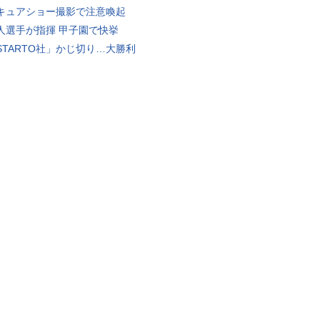
キュアショー撮影で注意喚起
人選手が指揮 甲子園で快挙
STARTO社」かじ切り…大勝利