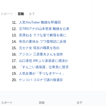
スポーツ
芸能
女子
11.
人気YouTuber 離婚を即撤回
12.
元TBSアナの山本里菜 離婚を公表
13.
長濱ねる ラフな姿で劇場を後に
14.
有吉の夏休み フワ復帰説に反発
15.
元セク女 現在の職業を告白
16.
アジカン 三原重夫さんを追悼
17.
山口達也 8年ぶり楽器姿に感涙か
18.
「すんごい過保護」辻希美に賛否
19.
人気女優が「手つなぎデート」
20.
ケンコバ コロナで謎の後遺症
スポーツ
芸能
女子