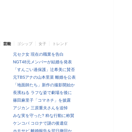
芸能
ゴシップ
女子
トレンド
元セク女 現在の職業を告白
NGT48元メンバーが結婚を発表
「すんごい過保護」辻希美に賛否
元TBSアナの山本里菜 離婚を公表
「地面師たち」新作の撮影開始か
長濱ねる ラフな姿で劇場を後に
篠田麻里子「コマネチ」を披露
アジカン 三原重夫さんを追悼
みな実を守った? 粋な行動に称賛
ケンコバ コロナで謎の後遺症
ホモサピ 離婚報告を翌日撤回か