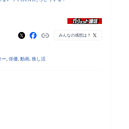
みんなの感想は？
ター
,
俳優
,
動画
,
推し活