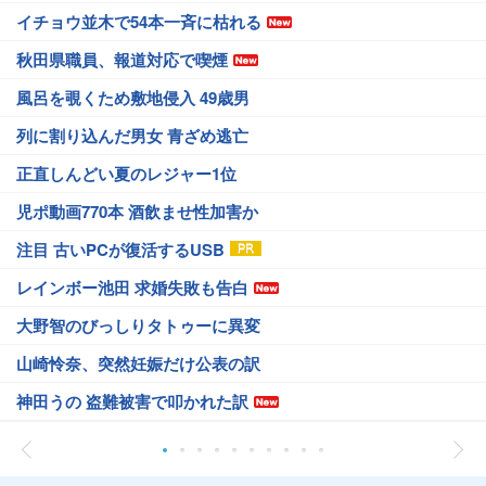
イチョウ並木で54本一斉に枯れる
秋田県職員、報道対応で喫煙
風呂を覗くため敷地侵入 49歳男
列に割り込んだ男女 青ざめ逃亡
正直しんどい夏のレジャー1位
児ポ動画770本 酒飲ませ性加害か
注目 古いPCが復活するUSB
レインボー池田 求婚失敗も告白
大野智のびっしりタトゥーに異変
山崎怜奈、突然妊娠だけ公表の訳
神田うの 盗難被害で叩かれた訳