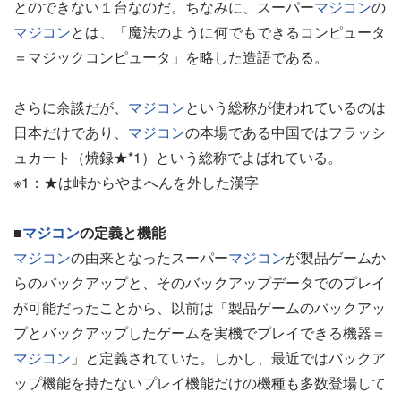
とのできない１台なのだ。ちなみに、スーパー
マジコン
の
マジコン
とは、「魔法のように何でもできるコンピュータ
＝マジックコンピュータ」を略した造語である。
さらに余談だが、
マジコン
という総称が使われているのは
日本だけであり、
マジコン
の本場である中国ではフラッシ
ュカート（焼録★*1）という総称でよばれている。
※1：★は峠からやまへんを外した漢字
■
マジコン
の定義と機能
マジコン
の由来となったスーパー
マジコン
が製品ゲームか
らのバックアップと、そのバックアップデータでのプレイ
が可能だったことから、以前は「製品ゲームのバックアッ
プとバックアップしたゲームを実機でプレイできる機器＝
マジコン
」と定義されていた。しかし、最近ではバックア
ップ機能を持たないプレイ機能だけの機種も多数登場して