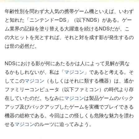
年齢性別を問わず大人気の携帯ゲーム機といえば、いわず
と知れた「ニンテンドーDS」（以下NDS）がある。ゲー
ム業界の記録を塗り替える大躍進を続けるNDSだが、こ
の大ヒットを光とすれば、それと対を成す影が発生するの
は世の必然だ。
NDSにおける影が何にあたるかは人によって見解が異な
るかもしれないが、私は「
マジコン
」であると考える。そ
してこの
マジコン
（もしくはそれに類する機器）は、遙か
ファミリーコンピュータ（以下ファミコン）の時代より存
在していたのだ。ちなみに
マジコン
は製品ゲームのバック
アップ及びバックアップしたゲームを実機でプレイできる
機器の総称である。今回はこの怪しくも危険な魅力を漂わ
せる
マジコン
のルーツに迫ってみよう。