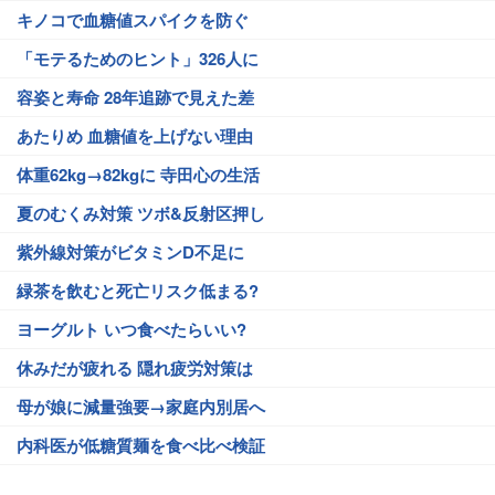
キノコで血糖値スパイクを防ぐ
「モテるためのヒント」326人に
容姿と寿命 28年追跡で見えた差
あたりめ 血糖値を上げない理由
体重62kg→82kgに 寺田心の生活
夏のむくみ対策 ツボ&反射区押し
紫外線対策がビタミンD不足に
緑茶を飲むと死亡リスク低まる?
ヨーグルト いつ食べたらいい?
休みだが疲れる 隠れ疲労対策は
母が娘に減量強要→家庭内別居へ
内科医が低糖質麺を食べ比べ検証