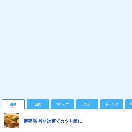
健康
芸能
ゴシップ
女子
トレンド
Y
麻辣湯 具材次第でカツ丼級に