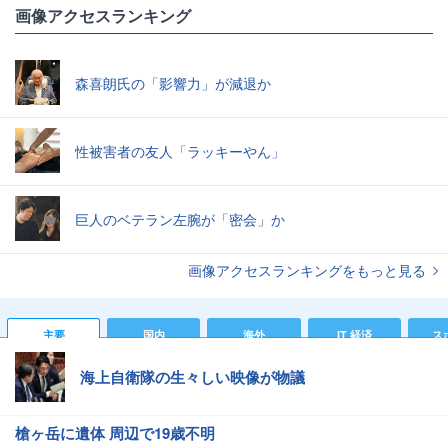
画像アクセスランキング
森喜朗氏の「影響力」が減退か
性被害者の友人「ラッキーやん」
巨人のベテラン左腕が「密会」か
画像アクセスランキングをもっと見る
主要
国内
海外
IT 経済
ス
海上自衛隊の生々しい映像が物議
槍ヶ岳に遺体 周辺で19歳不明