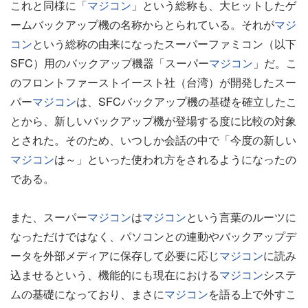
これと同様に「
マジコン
」という総称も、大ヒットしたゲ
ームバックアップ機の名称からとられている。それが
マジ
コン
という総称の由来になったスーパーファミコン（以下
SFC）用のバックアップ機器「スーパー
マジコン
」だ。こ
のフロントファーストイースト社（台湾）が開発したスー
パー
マジコン
は、SFCバックアップ機の基礎を確立したこ
とから、新しいバックアップ機が登場する度に比較の対象
とされた。そのため、いつしか会話の中で「今度の新しい
マジコン
は～」といった使われ方をされるようになったの
である。
また、スーパー
マジコン
は
マジコン
という言葉のルーツに
なっただけではなく、パソコンとの連動やバックアップデ
ータを外部メディアに保存して必要に応じ
マジコン
に読み
込ませるという、機能的にも現在における
マジコン
システ
ムの基礎になっており、まさに
マジコン
を語る上で外すこ