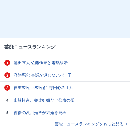
芸能ニュースランキング
池田直人 佐藤佳奈と電撃結婚
1
容態悪化 会話が通じないパー子
2
体重62kg→82kgに 寺田心の生活
3
山崎怜奈、突然妊娠だけ公表の訳
4
俳優の及川光博が結婚を発表
5
芸能ニュースランキングをもっと見る