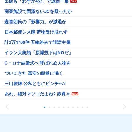
出廷も「わずか4分」で退廷一幕
商業施設で面識ないJCを殴ったか
森喜朗氏の「影響力」が減退か
日本郵便シス障 荷物受け取れず
計2万4700件 五輪絡みで誹謗中傷
イラン大統領「原爆投下はNOだ」
C・ロナ結婚式へ 呼ばれぬ人物も
ついにきた 冨安の朗報に沸く
三山凌輝 公私ともにピンチへ?
あれ、絶対マツコだよね? 赤裸々