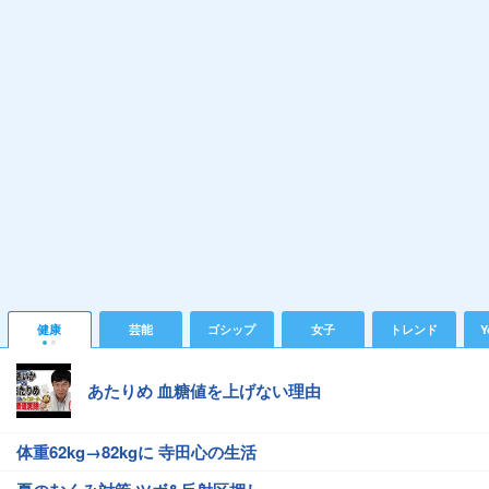
健康
芸能
ゴシップ
女子
トレンド
Y
あたりめ 血糖値を上げない理由
体重62kg→82kgに 寺田心の生活