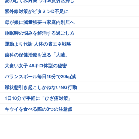
夏のむくみ対策 ツボ&反射区押し
紫外線対策がビタミンD不足に
母が娘に減量強要→家庭内別居へ
睡眠時の悩みを解消する過ごし方
運動より代謝 人体の省エネ戦略
歯科の保健治療を巡る「大嘘」
大食い女子 46キロ体型の秘密
バランスボール毎日10分で20kg減
躁状態引き起こしかねないNG行動
1日10分で手軽に「ひざ痛対策」
キウイを食べる際の3つの注意点