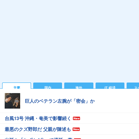
主要
国内
海外
IT 経済
ス
巨人のベテラン左腕が「密会」か
台風13号 沖縄・奄美で影響続く
最悪のクズ野郎だ 父親が陳述も