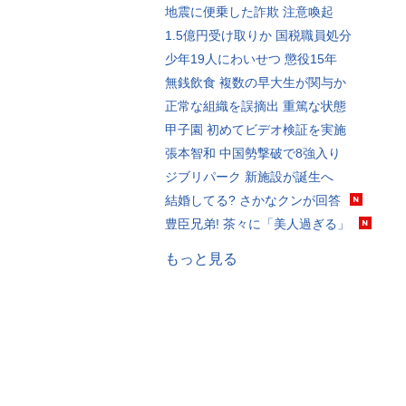
地震に便乗した詐欺 注意喚起
1.5億円受け取りか 国税職員処分
少年19人にわいせつ 懲役15年
無銭飲食 複数の早大生が関与か
正常な組織を誤摘出 重篤な状態
甲子園 初めてビデオ検証を実施
張本智和 中国勢撃破で8強入り
ジブリパーク 新施設が誕生へ
結婚してる? さかなクンが回答
豊臣兄弟! 茶々に「美人過ぎる」
もっと見る