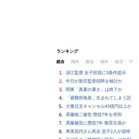
ランキング
総合
国内
政治
海外
経済
IT
1.
須江監督 女子部員に3条件提示
2.
中日が新庄監督招聘を検討か
3.
関東「真夏の暑さ」は終了か
4.
「避難所格差」生まれてしまう訳
5.
大量注文キャンセル43億円以上か
6.
斉藤慎二被告 懲役7年を求刑
7.
斉藤被告に懲役7年 無罪主張か
8.
寿美花代さん死去 息子2人が追悼