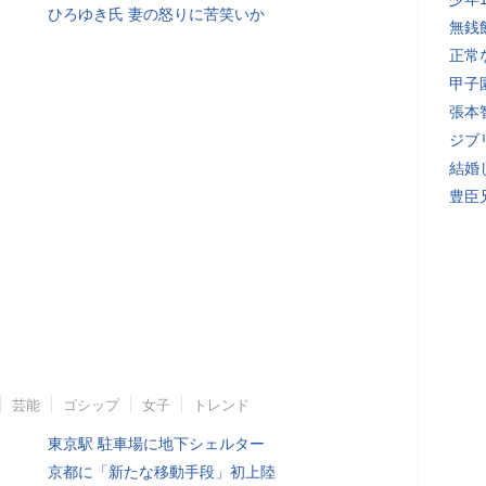
ひろゆき氏 妻の怒りに苦笑いか
無銭
正常
甲子
張本
ジブ
結婚
豊臣
芸能
ゴシップ
女子
トレンド
東京駅 駐車場に地下シェルター
京都に「新たな移動手段」初上陸