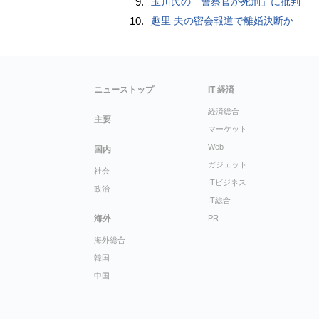
9.
玉川氏の「警察官が死刑」に批判
10.
趣里 夫の密会報道で離婚決断か
ニューストップ
IT 経済
経済総合
主要
マーケット
Web
国内
ガジェット
社会
ITビジネス
政治
IT総合
海外
PR
海外総合
韓国
中国