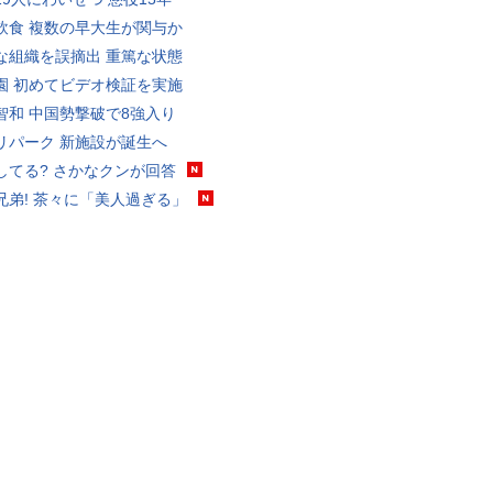
飲食 複数の早大生が関与か
な組織を誤摘出 重篤な状態
園 初めてビデオ検証を実施
智和 中国勢撃破で8強入り
リパーク 新施設が誕生へ
してる? さかなクンが回答
兄弟! 茶々に「美人過ぎる」