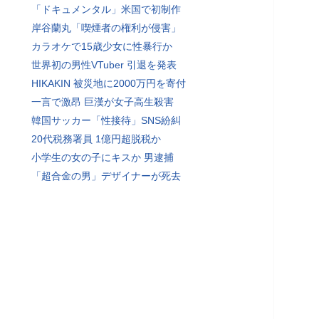
「ドキュメンタル」米国で初制作
岸谷蘭丸「喫煙者の権利が侵害」
カラオケで15歳少女に性暴行か
世界初の男性VTuber 引退を発表
HIKAKIN 被災地に2000万円を寄付
一言で激昂 巨漢が女子高生殺害
韓国サッカー「性接待」SNS紛糾
20代税務署員 1億円超脱税か
小学生の女の子にキスか 男逮捕
「超合金の男」デザイナーが死去