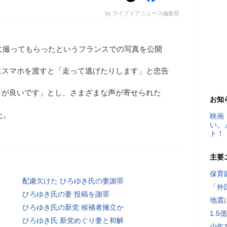
by ライブドアニュース編集部
の人に撮ってもらったというフランスでの写真を公開
にスマホを渡すと「走って逃げたりします」と忠告
うが良いです」とし、さまざまな声が寄せられた
お知
た。
映画
い。
ト！
主要
保育
配慮欠けた ひろゆき氏の妻謝罪
「外
ひろゆき氏の妻 投稿を謝罪
地震
ひろゆき氏の新党 候補者擁立か
1.
ひろゆき氏 新党めぐり妻と和解
少年