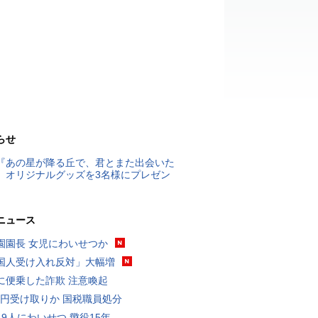
らせ
『あの星が降る丘で、君とまた出会いた
』オリジナルグッズを3名様にプレゼン
ニュース
園園長 女児にわいせつか
国人受け入れ反対」大幅増
に便乗した詐欺 注意喚起
5億円受け取りか 国税職員処分
19人にわいせつ 懲役15年