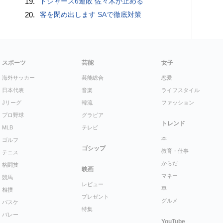
19.
ドジャース6連敗 佐々木が止める
20.
客を閉め出します SAで徹底対策
スポーツ
芸能
女子
海外サッカー
芸能総合
恋愛
日本代表
音楽
ライフスタイル
Jリーグ
韓流
ファッション
プロ野球
グラビア
トレンド
MLB
テレビ
本
ゴルフ
ゴシップ
教育・仕事
テニス
からだ
格闘技
映画
マネー
競馬
レビュー
車
相撲
プレゼント
グルメ
バスケ
特集
バレー
YouTube