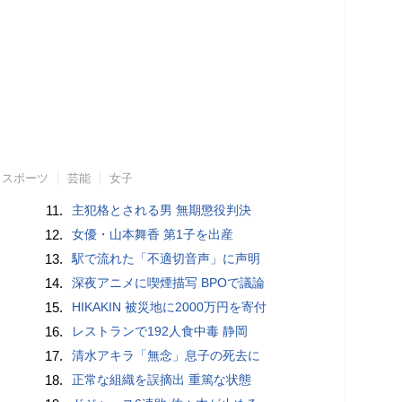
スポーツ
芸能
女子
11.
主犯格とされる男 無期懲役判決
12.
女優・山本舞香 第1子を出産
13.
駅で流れた「不適切音声」に声明
14.
深夜アニメに喫煙描写 BPOで議論
15.
HIKAKIN 被災地に2000万円を寄付
16.
レストランで192人食中毒 静岡
17.
清水アキラ「無念」息子の死去に
18.
正常な組織を誤摘出 重篤な状態