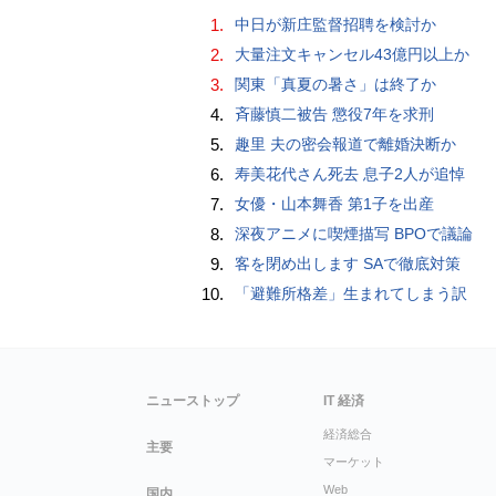
1.
中日が新庄監督招聘を検討か
2.
大量注文キャンセル43億円以上か
3.
関東「真夏の暑さ」は終了か
4.
斉藤慎二被告 懲役7年を求刑
5.
趣里 夫の密会報道で離婚決断か
6.
寿美花代さん死去 息子2人が追悼
7.
女優・山本舞香 第1子を出産
8.
深夜アニメに喫煙描写 BPOで議論
9.
客を閉め出します SAで徹底対策
10.
「避難所格差」生まれてしまう訳
ニューストップ
IT 経済
経済総合
主要
マーケット
Web
国内