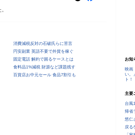
た。
消費減税反対の石破氏らに苦言
円安副業 英語不要で外貨を稼ぐ
固定電話 解約で困るケースとは
お知
食料品1%減税 財源など課題残す
映画
い。
百貨店お中元セール 食品7割引も
ト！
主要
台風
帰省
悠仁
戻る
「家