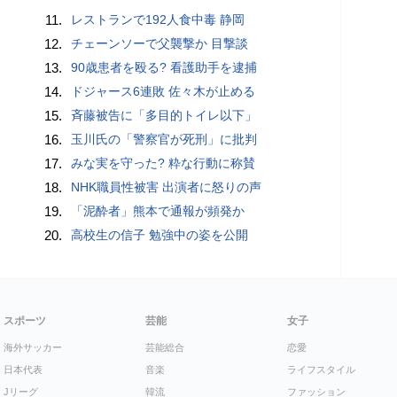
11.
レストランで192人食中毒 静岡
12.
チェーンソーで父襲撃か 目撃談
13.
90歳患者を殴る? 看護助手を逮捕
14.
ドジャース6連敗 佐々木が止める
15.
斉藤被告に「多目的トイレ以下」
16.
玉川氏の「警察官が死刑」に批判
17.
みな実を守った? 粋な行動に称賛
18.
NHK職員性被害 出演者に怒りの声
19.
「泥酔者」熊本で通報が頻発か
20.
高校生の信子 勉強中の姿を公開
スポーツ
芸能
女子
海外サッカー
芸能総合
恋愛
日本代表
音楽
ライフスタイル
Jリーグ
韓流
ファッション