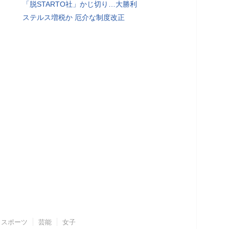
「脱STARTO社」かじ切り…大勝利
ステルス増税か 厄介な制度改正
スポーツ
芸能
女子