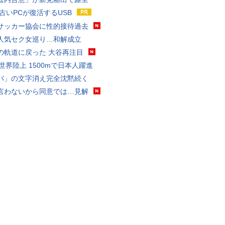
 古いPCが復活するUSB
サッカー協会に性的接待過去
人気セク女巡り…和解成立
の軌道に戻った 大谷再注目
0世界陸上 1500mで日本人躍進
パ」の文字消え完全沈黙続く
言わないから同意では…見解