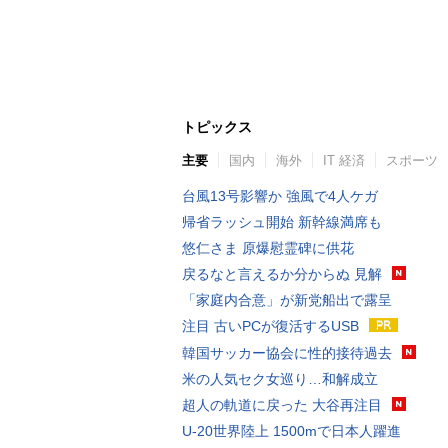
トピックス
主要
国内
海外
IT 経済
スポーツ
台風13号影響か 強風で4人ケガ
帰省ラッシュ開始 新幹線満席も
悠仁さま 原爆慰霊碑に供花
戻るなと言えるか分からぬ 見解
「家庭内合意」が新党船出で露呈
注目 古いPCが復活するUSB
韓国サッカー協会に性的接待過去
米の人気セク女巡り…和解成立
超人の軌道に戻った 大谷再注目
U-20世界陸上 1500mで日本人躍進