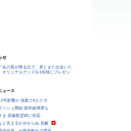
らせ
『あの星が降る丘で、君とまた出会いた
』オリジナルグッズを3名様にプレゼン
ニュース
13号影響か 強風で4人ケガ
ラッシュ開始 新幹線満席も
さま 原爆慰霊碑に供花
なと言えるか分からぬ 見解
庭内合意」が新党船出で露呈