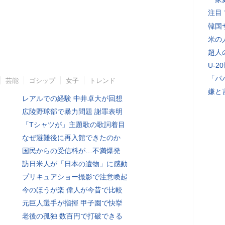
注目
韓国
米の
超人
U-2
「パ
芸能
ゴシップ
女子
トレンド
嫌と
レアルでの経験 中井卓大が回想
広陵野球部で暴力問題 謝罪表明
「Tシャツが」主題歌の歌詞着目
なぜ避難後に再入館できたのか
国民からの受信料が…不満爆発
訪日米人が「日本の遺物」に感動
プリキュアショー撮影で注意喚起
今のほうが楽 偉人が今昔で比較
元巨人選手が指揮 甲子園で快挙
老後の孤独 数百円で打破できる