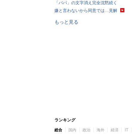
「パパ」の文字消え完全沈黙続く
嫌と言わないから同意では…見解
もっと見る
ランキング
総合
国内
政治
海外
経済
IT