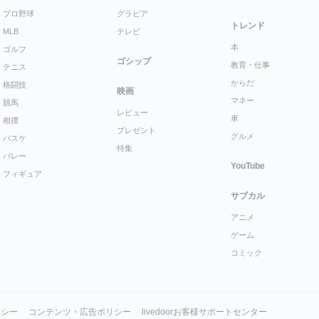
プロ野球
グラビア
トレンド
MLB
テレビ
本
ゴルフ
ゴシップ
教育・仕事
テニス
からだ
格闘技
映画
マネー
競馬
レビュー
車
相撲
プレゼント
グルメ
バスケ
特集
バレー
YouTube
フィギュア
サブカル
アニメ
ゲーム
コミック
リシー
コンテンツ・広告ポリシー
livedoorお客様サポートセンター