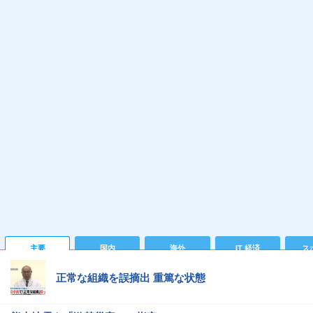
主要
国内
海外
IT 経済
ス
正常な組織を誤摘出 重篤な状態