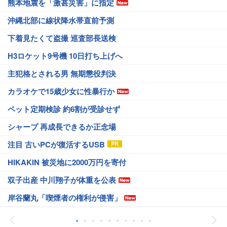
熊本地震を「激甚災害」に指定
沖縄北部に線状降水帯直前予測
下着見たくて盗撮 巡査部長送検
H3ロケット9号機 10日打ち上げへ
主犯格とされる男 無期懲役判決
カラオケで15歳少女に性暴行か
ペット定期検診 約6割が受診せず
シャープ 再成長できるか正念場
注目 古いPCが復活するUSB
HIKAKIN 被災地に2000万円を寄付
双子出産 中川翔子が体重を公表
岸谷蘭丸「喫煙者の権利が侵害」