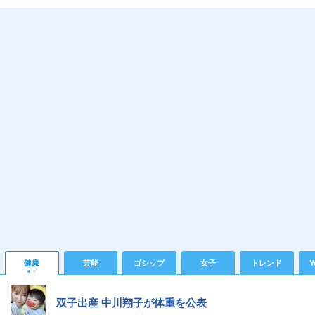
健康
芸能
ゴシップ
女子
トレンド
Y
双子出産 中川翔子が体重を公表