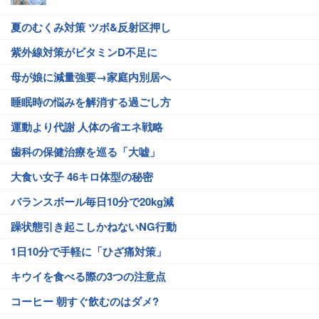
夏のむくみ対策 ツボ&反射区押し
紫外線対策がビタミンD不足に
母が娘に減量強要→家庭内別居へ
睡眠時の悩みを解消する過ごし方
運動より代謝 人体の省エネ戦略
歯科の保健治療を巡る「大嘘」
大食い女子 46キロ体型の秘密
バランスボール毎日10分で20kg減
躁状態引き起こしかねないNG行動
1日10分で手軽に「ひざ痛対策」
キウイを食べる際の3つの注意点
コーヒー 朝すぐ飲むのはダメ?