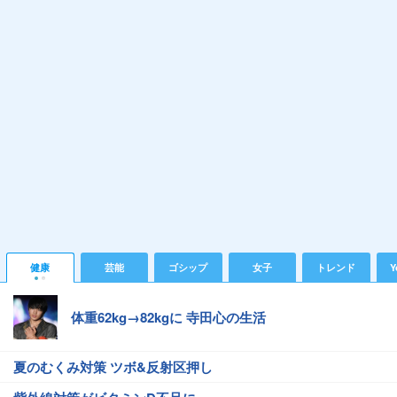
健康
芸能
ゴシップ
女子
トレンド
Y
体重62kg→82kgに 寺田心の生活
夏のむくみ対策 ツボ&反射区押し