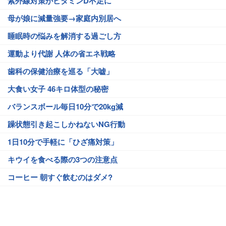
紫外線対策がビタミンD不足に
母が娘に減量強要→家庭内別居へ
睡眠時の悩みを解消する過ごし方
運動より代謝 人体の省エネ戦略
歯科の保健治療を巡る「大嘘」
大食い女子 46キロ体型の秘密
バランスボール毎日10分で20kg減
躁状態引き起こしかねないNG行動
1日10分で手軽に「ひざ痛対策」
キウイを食べる際の3つの注意点
コーヒー 朝すぐ飲むのはダメ?