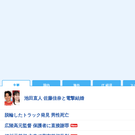
主要
国内
海外
IT 経済
ス
池田直人 佐藤佳奈と電撃結婚
脱輪したトラック発見 男性死亡
広陵高元監督 保護者に直接謝罪