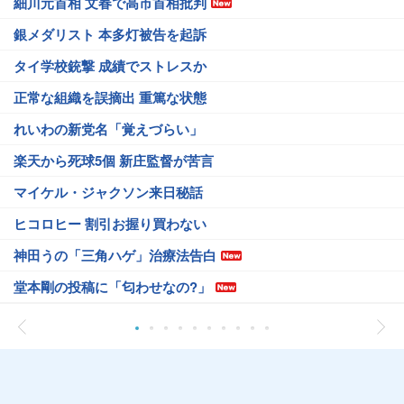
細川元首相 文春で高市首相批判
銀メダリスト 本多灯被告を起訴
タイ学校銃撃 成績でストレスか
正常な組織を誤摘出 重篤な状態
れいわの新党名「覚えづらい」
楽天から死球5個 新庄監督が苦言
マイケル・ジャクソン来日秘話
ヒコロヒー 割引お握り買わない
神田うの「三角ハゲ」治療法告白
堂本剛の投稿に「匂わせなの?」