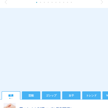
健康
芸能
ゴシップ
女子
トレンド
Y