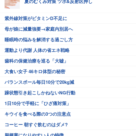
夏のむくみ対策 ツボ&反射区押し
紫外線対策がビタミンD不足に
母が娘に減量強要→家庭内別居へ
睡眠時の悩みを解消する過ごし方
運動より代謝 人体の省エネ戦略
歯科の保健治療を巡る「大嘘」
大食い女子 46キロ体型の秘密
バランスボール毎日10分で20kg減
躁状態引き起こしかねないNG行動
1日10分で手軽に「ひざ痛対策」
キウイを食べる際の3つの注意点
コーヒー 朝すぐ飲むのはダメ?
脳梗塞になりやすい人の特徴