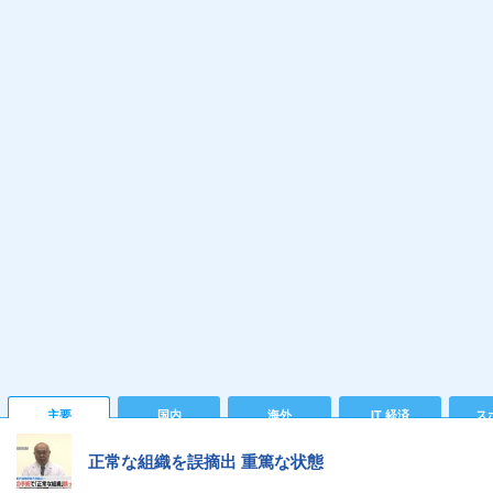
主要
国内
海外
IT 経済
ス
正常な組織を誤摘出 重篤な状態