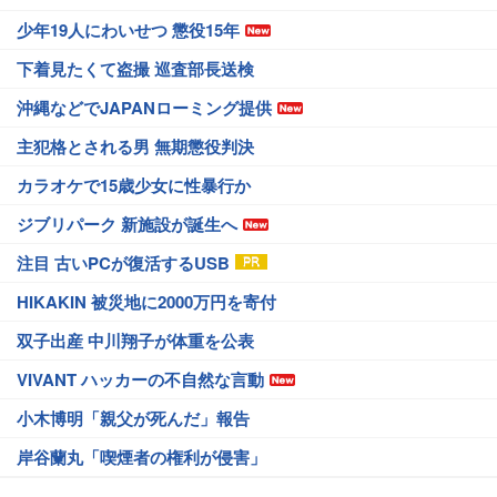
少年19人にわいせつ 懲役15年
下着見たくて盗撮 巡査部長送検
沖縄などでJAPANローミング提供
主犯格とされる男 無期懲役判決
カラオケで15歳少女に性暴行か
ジブリパーク 新施設が誕生へ
注目 古いPCが復活するUSB
HIKAKIN 被災地に2000万円を寄付
双子出産 中川翔子が体重を公表
VIVANT ハッカーの不自然な言動
小木博明「親父が死んだ」報告
岸谷蘭丸「喫煙者の権利が侵害」