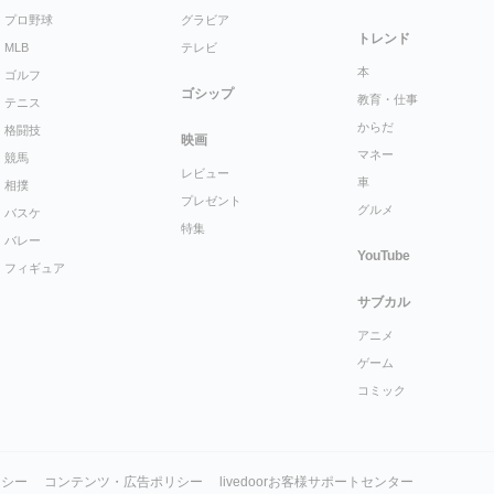
プロ野球
グラビア
トレンド
MLB
テレビ
本
ゴルフ
ゴシップ
教育・仕事
テニス
からだ
格闘技
映画
マネー
競馬
レビュー
車
相撲
プレゼント
グルメ
バスケ
特集
バレー
YouTube
フィギュア
サブカル
アニメ
ゲーム
コミック
リシー
コンテンツ・広告ポリシー
livedoorお客様サポートセンター