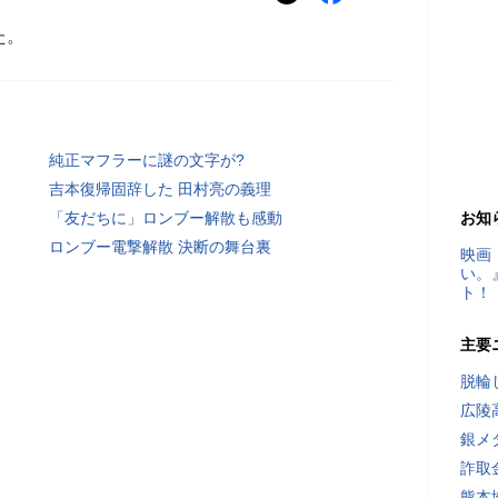
た。
純正マフラーに謎の文字が?
吉本復帰固辞した 田村亮の義理
「友だちに」ロンブー解散も感動
お知
ロンブー電撃解散 決断の舞台裏
映画
い。
ト！
主要
脱輪
広陵
銀メ
詐取
熊本