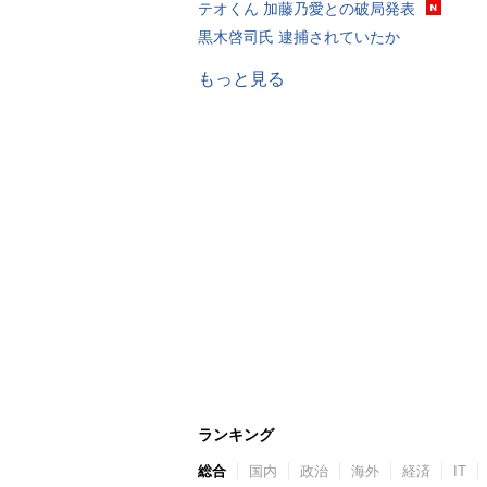
テオくん 加藤乃愛との破局発表
黒木啓司氏 逮捕されていたか
もっと見る
ランキング
総合
国内
政治
海外
経済
IT