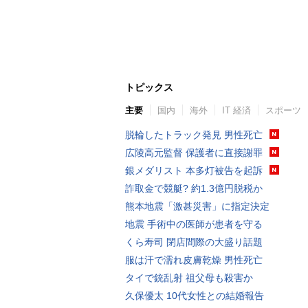
トピックス
主要
国内
海外
IT 経済
スポーツ
脱輪したトラック発見 男性死亡
広陵高元監督 保護者に直接謝罪
銀メダリスト 本多灯被告を起訴
詐取金で競艇? 約1.3億円脱税か
熊本地震「激甚災害」に指定決定
地震 手術中の医師が患者を守る
くら寿司 閉店間際の大盛り話題
服は汗で濡れ皮膚乾燥 男性死亡
タイで銃乱射 祖父母も殺害か
久保優太 10代女性との結婚報告