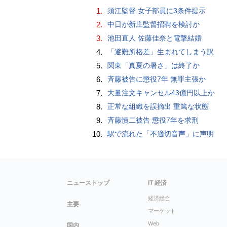
1.
須江監督 女子部員に3条件提示
2.
中日が新庄監督招聘を検討か
3.
池田直人 佐藤佳奈と電撃結婚
4.
「避難所格差」生まれてしまう訳
5.
関東「真夏の暑さ」は終了か
6.
斉藤被告に懲役7年 無罪主張か
7.
大量注文キャンセル43億円以上か
8.
正常な組織を誤摘出 重篤な状態
9.
斉藤慎二被告 懲役7年を求刑
10.
駅で流れた「不適切音声」に声明
ニューストップ
IT 経済
経済総合
主要
マーケット
Web
国内