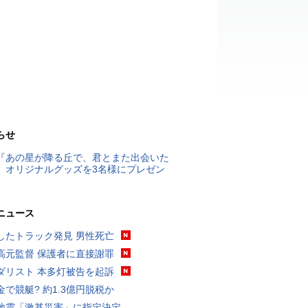
らせ
『あの星が降る丘で、君とまた出会いた
』オリジナルグッズを3名様にプレゼン
ニュース
したトラック発見 男性死亡
高元監督 保護者に直接謝罪
ダリスト 本多灯被告を起訴
金で競艇? 約1.3億円脱税か
地震「激甚災害」に指定決定