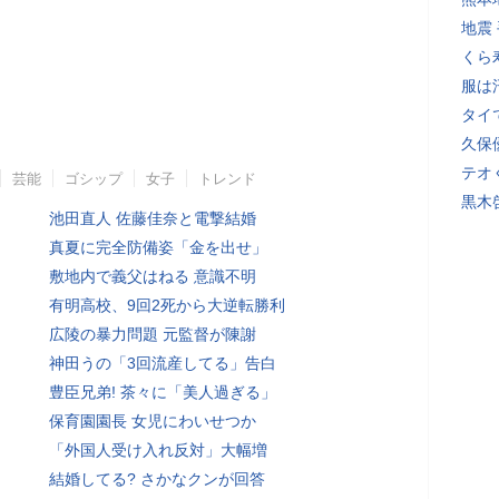
地震
くら
服は
タイ
久保
テオ
芸能
ゴシップ
女子
トレンド
黒木
池田直人 佐藤佳奈と電撃結婚
真夏に完全防備姿「金を出せ」
敷地内で義父はねる 意識不明
有明高校、9回2死から大逆転勝利
広陵の暴力問題 元監督が陳謝
神田うの「3回流産してる」告白
豊臣兄弟! 茶々に「美人過ぎる」
保育園園長 女児にわいせつか
「外国人受け入れ反対」大幅増
結婚してる? さかなクンが回答