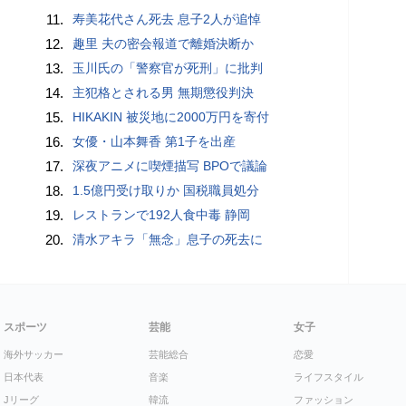
11.
寿美花代さん死去 息子2人が追悼
12.
趣里 夫の密会報道で離婚決断か
13.
玉川氏の「警察官が死刑」に批判
14.
主犯格とされる男 無期懲役判決
15.
HIKAKIN 被災地に2000万円を寄付
16.
女優・山本舞香 第1子を出産
17.
深夜アニメに喫煙描写 BPOで議論
18.
1.5億円受け取りか 国税職員処分
19.
レストランで192人食中毒 静岡
20.
清水アキラ「無念」息子の死去に
スポーツ
芸能
女子
海外サッカー
芸能総合
恋愛
日本代表
音楽
ライフスタイル
Jリーグ
韓流
ファッション