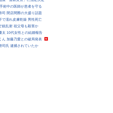
 手術中の医師が患者を守る
寿司 閉店間際の大盛り話題
汗で濡れ皮膚乾燥 男性死亡
で銃乱射 祖父母も殺害か
優太 10代女性との結婚報告
くん 加藤乃愛との破局発表
啓司氏 逮捕されていたか