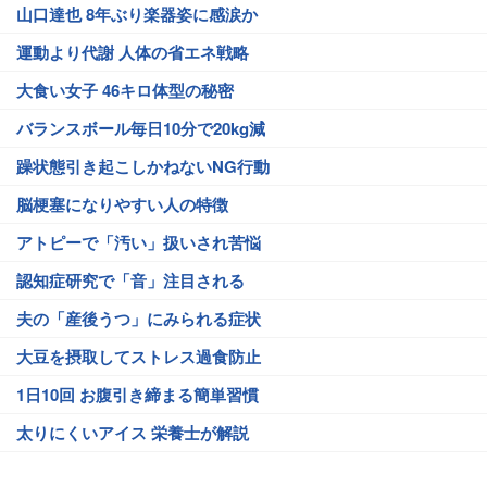
山口達也 8年ぶり楽器姿に感涙か
運動より代謝 人体の省エネ戦略
大食い女子 46キロ体型の秘密
バランスボール毎日10分で20kg減
躁状態引き起こしかねないNG行動
脳梗塞になりやすい人の特徴
アトピーで「汚い」扱いされ苦悩
認知症研究で「音」注目される
夫の「産後うつ」にみられる症状
大豆を摂取してストレス過食防止
1日10回 お腹引き締まる簡単習慣
太りにくいアイス 栄養士が解説