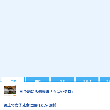
主要
国内
海外
IT 経済
ス
AI予約に店側激怒「もはやテロ」
路上で女子児童に触れたか 逮捕