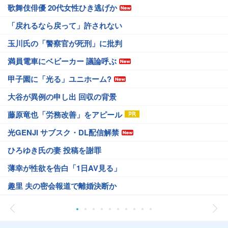
歌舞伎俳優 20代女性ひき逃げか
「戻れるなら戻って」許されない
玉川氏の「警察官が死刑」に批判
満員電車にベビーカー 議論呼ぶ
甲子園に「光る」ユニホーム?
大谷が異例の申し出 回収の背景
藤原竜也「労務改善」をアピール
光GENJI サブスク・DL配信解禁
ひろゆき氏の妻 投稿を謝罪
薄幸が性欲を告白「1日AV見る」
趣里 夫の密会報道で離婚決断か