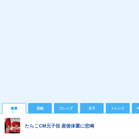
健康
芸能
ゴシップ
女子
トレンド
Y
たらこCM元子役 産後体重に悲鳴