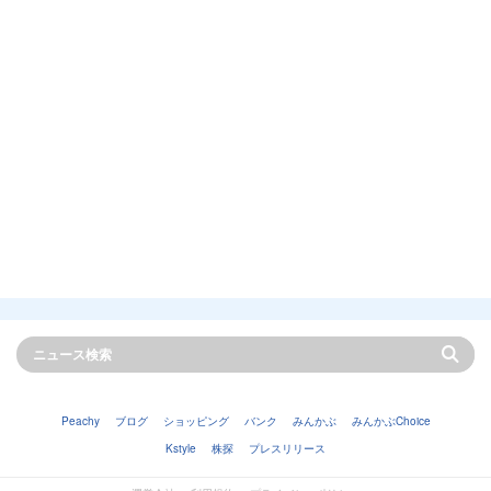
Peachy
ブログ
ショッピング
バンク
みんかぶ
みんかぶChoice
Kstyle
株探
プレスリリース