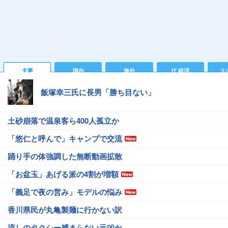
主要
国内
海外
IT 経済
ス
飯塚幸三氏に長男「勝ち目ない」
土砂崩落で温泉客ら400人孤立か
「悠仁と呼んで」キャンプで交流
踊り手の体強調した無断動画拡散
「お盆玉」あげる派の4割が増額
「義足で夜の営み」モデルの悩み
香川県民が丸亀製麺に行かない訳
流しのタクシー捕まらない元凶か