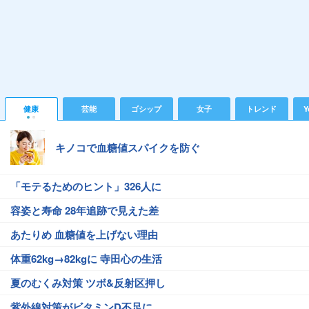
健康
芸能
ゴシップ
女子
トレンド
Y
キノコで血糖値スパイクを防ぐ
「モテるためのヒント」326人に
容姿と寿命 28年追跡で見えた差
あたりめ 血糖値を上げない理由
体重62kg→82kgに 寺田心の生活
夏のむくみ対策 ツボ&反射区押し
紫外線対策がビタミンD不足に