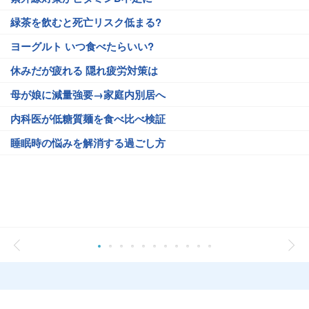
緑茶を飲むと死亡リスク低まる?
ヨーグルト いつ食べたらいい?
休みだが疲れる 隠れ疲労対策は
母が娘に減量強要→家庭内別居へ
内科医が低糖質麺を食べ比べ検証
睡眠時の悩みを解消する過ごし方