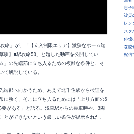
息子
被災
レン
スク
俳優
uの駅攻略」が、「【立入制限エリア】激狭なホーム端
森脇
草駅】■駅攻略58」と題した動画を公開してい
配信
ム」の先端部に立ち入るための複雑な条件と、そ
いて解説している。
先端部へ向かうため、あえて北千住駅から検証を
常に狭く、そこに立ち入るためには「上り方面の6
必要がある」と語る。浅草駅からの乗車時や、3両
ことができないという厳しい条件が提示された。