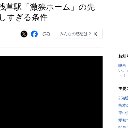
浅草駅「激狭ホーム」の先
しすぎる条件
みんなの感想は？
お知
映画
い。
ト！
主要
25
熊本
車中
愛知
猛暑