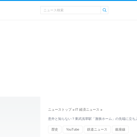
ニューストップ
IT 経済ニュース
>
>
意外と知らない？東武浅草駅「激狭ホーム」の先端に立ち
歴史
YouTube
鉄道ニュース
銀座線