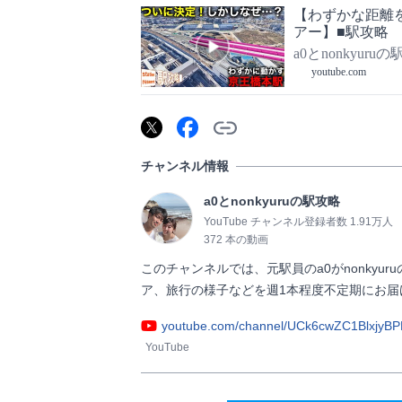
【わずかな距離
アー】■駅攻略
a0とnonkyuru
youtube.com
チャンネル情報
a0とnonkyuruの駅攻略
YouTube チャンネル登録者数 1.91万人
372 本の動画
このチャンネルでは、元駅員のa0がnonky
ア、旅行の様子などを週1本程度不定期にお届けします！  
youtube.com/channel/UCk6cwZC1BlxjyB
YouTube