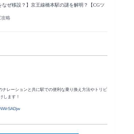
をなぜ移設？】京王線橋本駅の謎を解明？【CGツ
の駅攻略
uruのナレーションと共に駅での便利な乗り換え方法やトリビ
              
PNWrSADjw