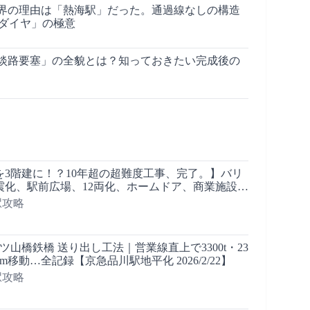
界の理由は「熱海駅」だった。通過線なしの構造
本ダイヤ」の極意
淡路要塞」の全貌とは？知っておきたい完成後の
を3階建に！？10年超の超難度工事、完了。】バリ
震化、駅前広場、12両化、ホームドア、商業施設…
ノ水駅は【どうなった？】■駅攻略
の駅攻略
ツ山橋鉄橋 送り出し工法｜営業線直上で3300t・23
5m移動…全記録【京急品川駅地平化 2026/2/22】
の駅攻略