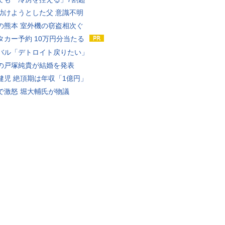
助けようとした父 意識不明
の熊本 室外機の窃盗相次ぐ
タカー予約 10万円分当たる
バル「デトロイト戻りたい」
の戸塚純貴が結婚を発表
健児 絶頂期は年収「1億円」
で激怒 堀大輔氏が物議