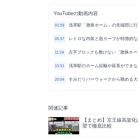
YouTubeの動画内容
浅草駅「激狭ホーム」の先端部に行
01:59
レトロな内装と急カーブが特徴的な
05:57
点字ブロックも敷けない「激狭ホー
11:24
浅草駅のホーム拡幅や延長ができな
15:51
すみだリバーウォークから眺める大
20:04
関連記事
【まとめ】京王線高架化は
望で徹底比較