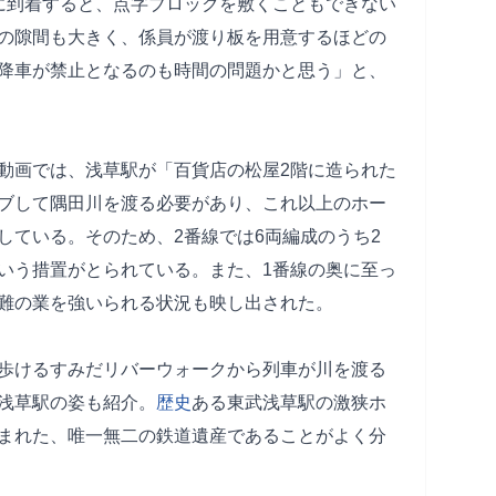
に到着すると、点字ブロックを敷くこともできない
の隙間も大きく、係員が渡り板を用意するほどの
降車が禁止となるのも時間の問題かと思う」と、
動画では、浅草駅が「百貨店の松屋2階に造られた
ブして隅田川を渡る必要があり、これ以上のホー
している。そのため、2番線では6両編成のうち2
いう措置がとられている。また、1番線の奥に至っ
難の業を強いられる状況も映し出された。
歩けるすみだリバーウォークから列車が川を渡る
浅草駅の姿も紹介。
歴史
ある東武浅草駅の激狭ホ
まれた、唯一無二の鉄道遺産であることがよく分