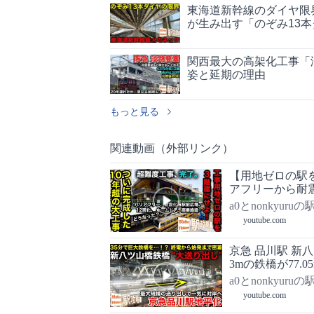
東海道新幹線のダイヤ限
が生み出す「のぞみ13
関西最大の高架化工事「
姿と延期の理由
もっと見る
関連動画（外部リンク）
【用地ゼロの駅
アフリーから耐
大変貌した御茶
a0とnonkyuru
youtube.com
京急 品川駅 新八
3mの鉄橋が77.0
a0とnonkyuru
youtube.com