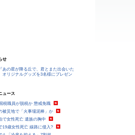
らせ
『あの星が降る丘で、君とまた出会いた
』オリジナルグッズを3名様にプレゼン
ニュース
歳国税職員が脱税か 懲戒免職
の被災地で「火事場泥棒」か
泊で女性死亡 遺族の胸中
で19歳女性死亡 線路に侵入?
でも「冷房を控える」7割超