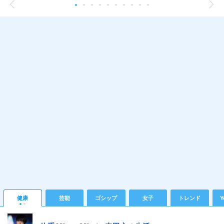
健康
芸能
ゴシップ
女子
トレンド
Y