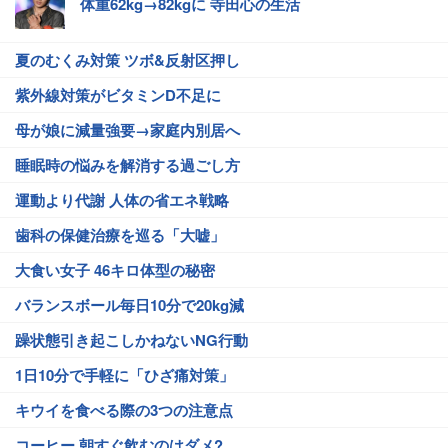
体重62kg→82kgに 寺田心の生活
夏のむくみ対策 ツボ&反射区押し
紫外線対策がビタミンD不足に
母が娘に減量強要→家庭内別居へ
睡眠時の悩みを解消する過ごし方
運動より代謝 人体の省エネ戦略
歯科の保健治療を巡る「大嘘」
大食い女子 46キロ体型の秘密
バランスボール毎日10分で20kg減
躁状態引き起こしかねないNG行動
1日10分で手軽に「ひざ痛対策」
キウイを食べる際の3つの注意点
コーヒー 朝すぐ飲むのはダメ?