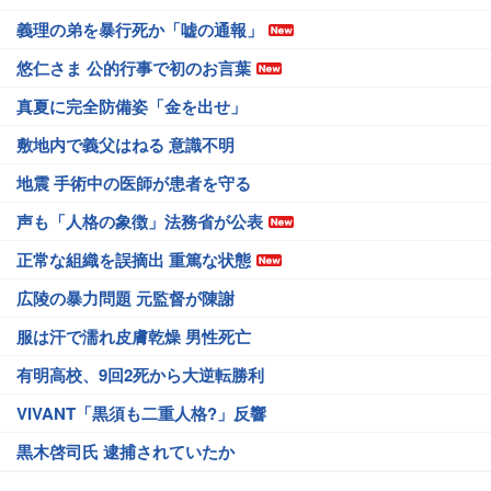
義理の弟を暴行死か「嘘の通報」
悠仁さま 公的行事で初のお言葉
真夏に完全防備姿「金を出せ」
敷地内で義父はねる 意識不明
地震 手術中の医師が患者を守る
声も「人格の象徴」法務省が公表
正常な組織を誤摘出 重篤な状態
広陵の暴力問題 元監督が陳謝
服は汗で濡れ皮膚乾燥 男性死亡
有明高校、9回2死から大逆転勝利
VIVANT「黒須も二重人格?」反響
黒木啓司氏 逮捕されていたか