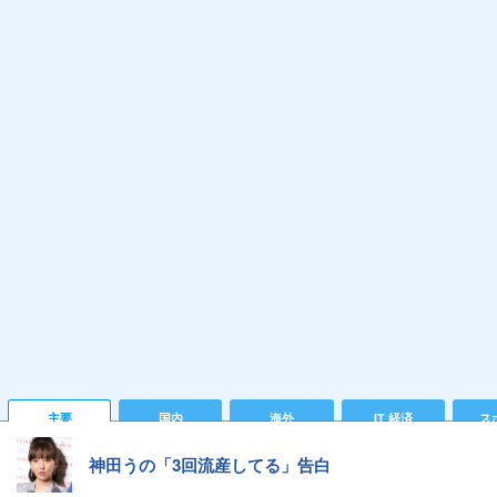
主要
国内
海外
IT 経済
ス
神田うの「3回流産してる」告白