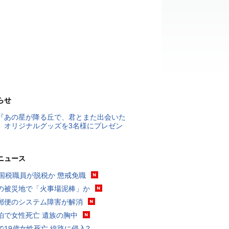
らせ
『あの星が降る丘で、君とまた出会いた
』オリジナルグッズを3名様にプレゼン
ニュース
歳国税職員が脱税か 懲戒免職
の被災地で「火事場泥棒」か
郵便のシステム障害が解消
泊で女性死亡 遺族の胸中
で19歳女性死亡 線路に侵入?