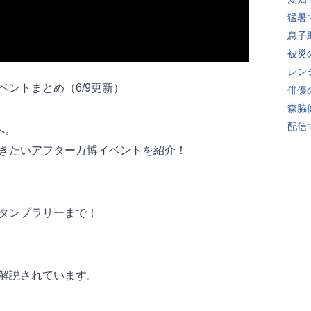
猛暑
息子
被災
レン
ントまとめ（6/9更新）
俳優
森脇
配信
へ。
きたいアフター万博イベントを紹介！
タンプラリーまで！
解説されています。