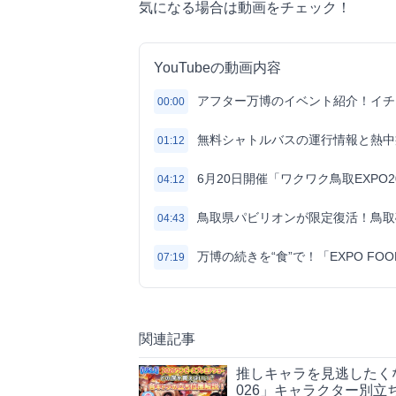
気になる場合は動画をチェック！
YouTubeの動画内容
アフター万博のイベント紹介！イチ
00:00
無料シャトルバスの運行情報と熱中
01:12
6月20日開催「ワクワク鳥取EXPO
04:12
鳥取県パビリオンが限定復活！鳥取
04:43
万博の続きを“食”で！「EXPO FOO
07:19
関連記事
推しキャラを見逃したく
026」キャラクター別立