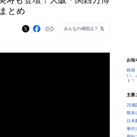
まとめ
みんなの感想は？
お知
映画
い。
ト！
主要
25
熊本
日本
車中
愛知