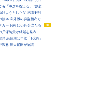
でも「冷房を控える」7割超
助けようとした父 意識不明
の熊本 室外機の窃盗相次ぐ
タカー予約 10万円分当たる
の戸塚純貴が結婚を発表
健児 絶頂期は年収「1億円」
で激怒 堀大輔氏が物議