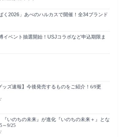
く2026」あべのハルカスで開催！全34ブランド
博イベント抽選開始！USJコラボなど申込期限ま
ッズ速報】今後発売するものをご紹介！6/9更
ド
】『いのちの未来』が進化『いのちの未来＋』とな
5～9/25
ド