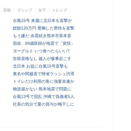
芸能
ゴシップ
女子
トレンド
台風15号 来週に北日本を直撃か
総額120万円 豊胸した男性を直撃
もう嫌だ 余震続き熊本市長本音
宿命…99歳医師が地震で「覚悟」
ヨーグルト いつ食べたらいい?
在留資格なし 越人が惨事起こす
北日本 お盆に台風15号直撃も
東名や関越道で帰省ラッシュ渋滞
トイレだけ利用の客に強要未遂か
物資届かない 熊本地震で問題に
台風13号で混乱 沖縄で負傷者5人
社長の気分で夏の賞与が梅干しに