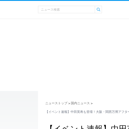
ニューストップ
国内ニュース
>
>
【イベント速報】中田英寿も登壇！大阪・関西万博アフタ
【イベント速報】中田