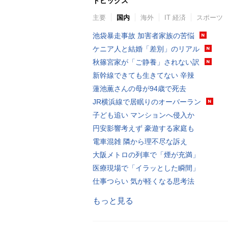
トピックス
主要
国内
海外
IT 経済
スポーツ
池袋暴走事故 加害者家族の苦悩
ケニア人と結婚「差別」のリアル
秋篠宮家が「ご静養」されない訳
新幹線できても生きてない 辛辣
蓮池薫さんの母が94歳で死去
JR横浜線で居眠りのオーバーラン
子ども追い マンションへ侵入か
円安影響考えず 豪遊する家庭も
電車混雑 隣から理不尽な訴え
大阪メトロの列車で「煙が充満」
医療現場で「イラッとした瞬間」
仕事つらい 気が軽くなる思考法
もっと見る