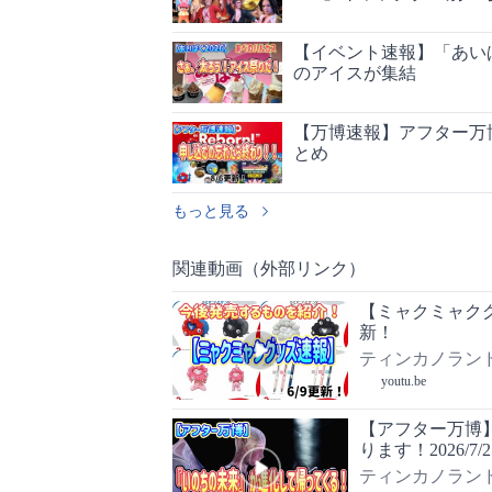
【イベント速報】「あいぱ
のアイスが集結
【万博速報】アフター万
とめ
もっと見る
関連動画（外部リンク）
【ミャクミャクグ
新！
ティンカノラン
youtu.be
【アフター万博
ります！2026/7/2
ティンカノラン