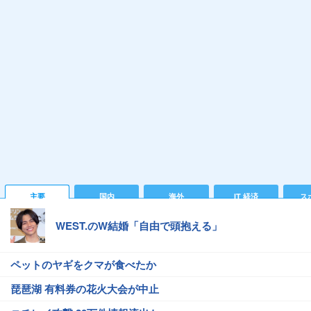
主要
国内
海外
IT 経済
ス
WEST.のW結婚「自由で頭抱える」
ペットのヤギをクマが食べたか
琵琶湖 有料券の花火大会が中止