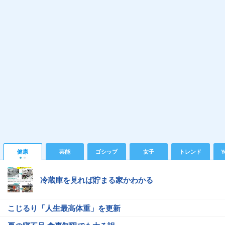
健康
芸能
ゴシップ
女子
トレンド
Y
冷蔵庫を見れば貯まる家かわかる
こじるり「人生最高体重」を更新