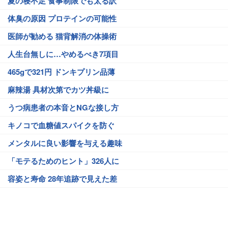
夏の寝不足 食事制限でも太る訳
体臭の原因 プロテインの可能性
医師が勧める 猫背解消の体操術
人生台無しに…やめるべき7項目
465gで321円 ドンキプリン品薄
麻辣湯 具材次第でカツ丼級に
うつ病患者の本音とNGな接し方
キノコで血糖値スパイクを防ぐ
メンタルに良い影響を与える趣味
「モテるためのヒント」326人に
容姿と寿命 28年追跡で見えた差