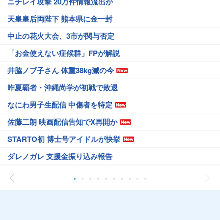
ニチレイ攻撃 20万件情報流出か
天皇皇后両陛下 熊本県に金一封
中止の花火大会、3市が関与否定
「お金使えない症候群」FPが解説
井脇ノブ子さん 体重38kg減の今
昨夏覇者・沖縄尚学が初戦で敗退
なにわ男子生配信 中傷者を特定
佐藤二朗 映画配信告知でX再開か
STARTO初 博士号アイドルが快挙
ダレノガレ 支援金振り込み報告