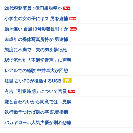
20代税務署員 1億円超脱税か
小学生の女の子にキス 男を逮捕
動き遅い 台風13号影響長引くか
未成年の裸体写真所持か 男逮捕
態度に不満で…夫の弟を暴行死
駅で流れた「不適切音声」に声明
レアルでの経験 中井卓大が回想
注目 古いPCが復活するUSB
有吉「引退時期」について言及
嫌と言わないから同意では…見解
執行猶予つけば御の字 記者指摘
バカヤロー…人気声優が別れ悲痛