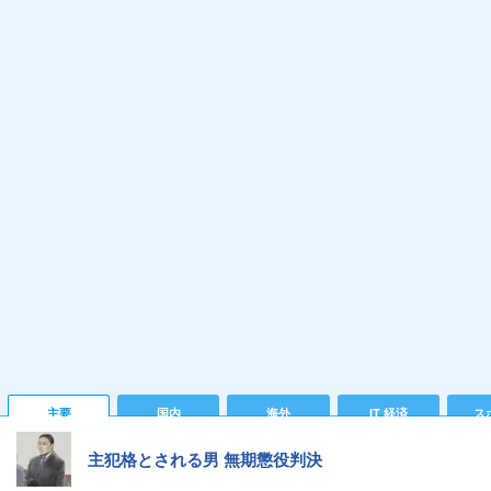
主要
国内
海外
IT 経済
ス
主犯格とされる男 無期懲役判決