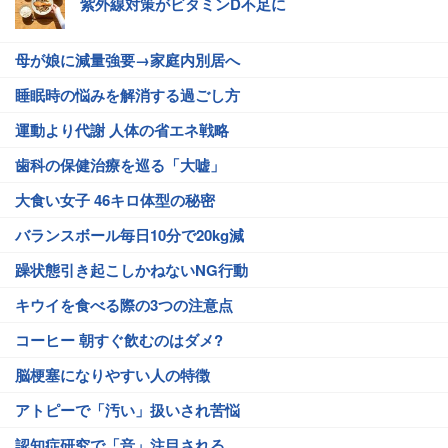
紫外線対策がビタミンD不足に
母が娘に減量強要→家庭内別居へ
睡眠時の悩みを解消する過ごし方
運動より代謝 人体の省エネ戦略
歯科の保健治療を巡る「大嘘」
大食い女子 46キロ体型の秘密
バランスボール毎日10分で20kg減
躁状態引き起こしかねないNG行動
キウイを食べる際の3つの注意点
コーヒー 朝すぐ飲むのはダメ?
脳梗塞になりやすい人の特徴
アトピーで「汚い」扱いされ苦悩
認知症研究で「音」注目される