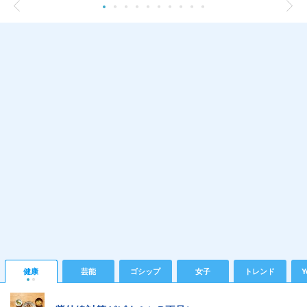
健康
芸能
ゴシップ
女子
トレンド
Y