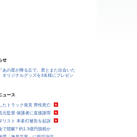
らせ
『あの星が降る丘で、君とまた出会いた
』オリジナルグッズを3名様にプレゼン
ニュース
したトラック発見 男性死亡
高元監督 保護者に直接謝罪
ダリスト 本多灯被告を起訴
金で競艇? 約1.3億円脱税か
地震「激甚災害」に指定決定