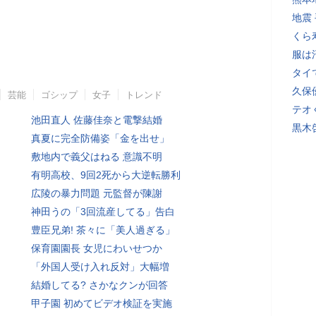
地震
くら
服は
タイ
久保
芸能
ゴシップ
女子
トレンド
テオ
池田直人 佐藤佳奈と電撃結婚
黒木
真夏に完全防備姿「金を出せ」
敷地内で義父はねる 意識不明
有明高校、9回2死から大逆転勝利
広陵の暴力問題 元監督が陳謝
神田うの「3回流産してる」告白
豊臣兄弟! 茶々に「美人過ぎる」
保育園園長 女児にわいせつか
「外国人受け入れ反対」大幅増
結婚してる? さかなクンが回答
甲子園 初めてビデオ検証を実施