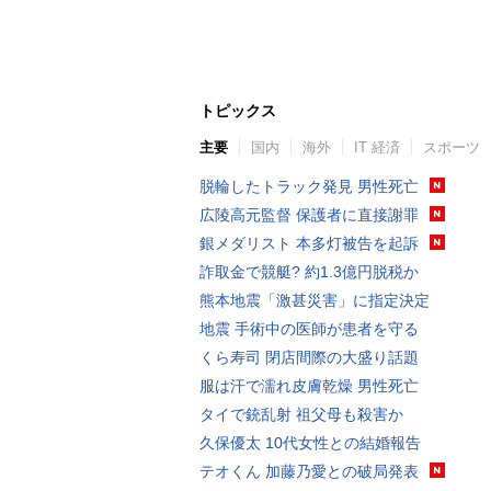
トピックス
主要
国内
海外
IT 経済
スポーツ
脱輪したトラック発見 男性死亡
広陵高元監督 保護者に直接謝罪
銀メダリスト 本多灯被告を起訴
詐取金で競艇? 約1.3億円脱税か
熊本地震「激甚災害」に指定決定
地震 手術中の医師が患者を守る
くら寿司 閉店間際の大盛り話題
服は汗で濡れ皮膚乾燥 男性死亡
タイで銃乱射 祖父母も殺害か
久保優太 10代女性との結婚報告
テオくん 加藤乃愛との破局発表