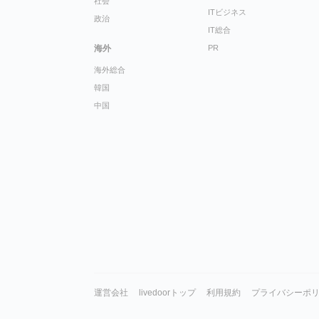
社会
ITビジネス
政治
IT総合
海外
PR
海外総合
韓国
中国
運営会社
livedoorトップ
利用規約
プライバシーポ