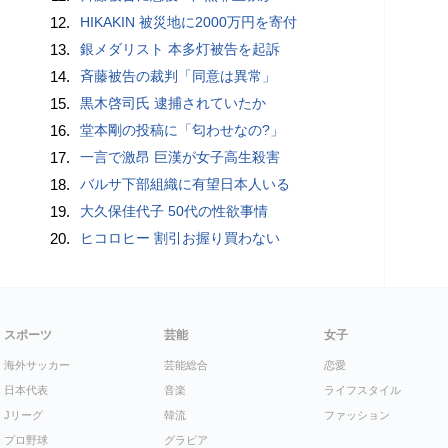
12.
HIKAKIN 被災地に2000万円を寄付
13.
銀メダリスト 本多灯被告を起訴
14.
斉藤被告の裁判「同意は異常」
15.
黒木啓司氏 逮捕されていたか
16.
堂本剛の投稿に「匂わせなの?」
17.
一言で激昂 巨漢が女子高生殺害
18.
バルサ下部組織に有望日本人いる
19.
大久保佳代子 50代の性欲事情
20.
ヒコロヒー 割引お握り買わない
スポーツ
芸能
女子
海外サッカー
芸能総合
恋愛
日本代表
音楽
ライフスタイル
Jリーグ
韓流
ファッション
プロ野球
グラビア