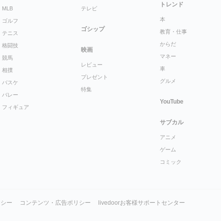
トレンド
MLB
テレビ
本
ゴルフ
ゴシップ
教育・仕事
テニス
からだ
格闘技
映画
マネー
競馬
レビュー
車
相撲
プレゼント
グルメ
バスケ
特集
バレー
YouTube
フィギュア
サブカル
アニメ
ゲーム
コミック
リシー
コンテンツ・広告ポリシー
livedoorお客様サポートセンター