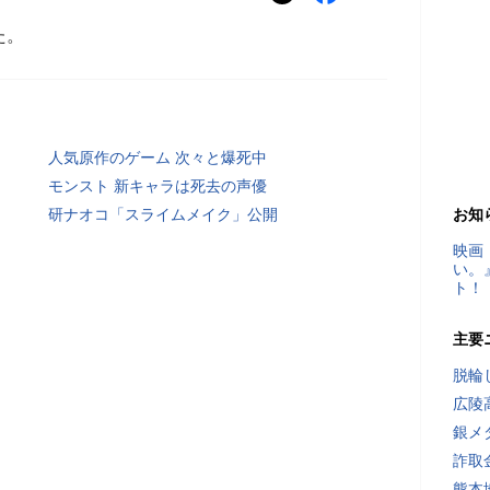
た。
人気原作のゲーム 次々と爆死中
モンスト 新キャラは死去の声優
研ナオコ「スライムメイク」公開
お知
映画
い。
ト！
主要
脱輪
広陵
銀メ
詐取
熊本