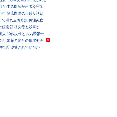
 手術中の医師が患者を守る
寿司 閉店間際の大盛り話題
汗で濡れ皮膚乾燥 男性死亡
で銃乱射 祖父母も殺害か
優太 10代女性との結婚報告
くん 加藤乃愛との破局発表
啓司氏 逮捕されていたか