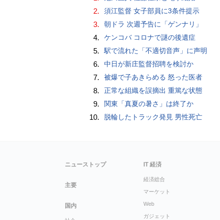
2.
須江監督 女子部員に3条件提示
3.
朝ドラ 次週予告に「ゲンナリ」
4.
ケンコバ コロナで謎の後遺症
5.
駅で流れた「不適切音声」に声明
6.
中日が新庄監督招聘を検討か
7.
被爆で子あきらめる 怒った医者
8.
正常な組織を誤摘出 重篤な状態
9.
関東「真夏の暑さ」は終了か
10.
脱輪したトラック発見 男性死亡
ニューストップ
IT 経済
経済総合
主要
マーケット
Web
国内
ガジェット