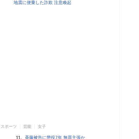
地震に便乗した詐欺 注意喚起
スポーツ
芸能
女子
11.
斉藤被告に懲役7年 無罪主張か