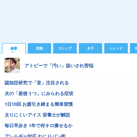
健康
芸能
ゴシップ
女子
トレンド
Y
アトピーで「汚い」扱いされ苦悩
認知症研究で「音」注目される
夫の「産後うつ」にみられる症状
1日10回 お腹引き締まる簡単習慣
太りにくいアイス 栄養士が解説
毎日早歩き 1年で何キロ痩せるか
アレルギー対応 ねじりパン術