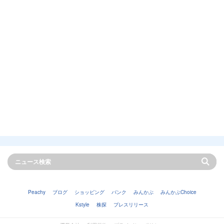
Peachy
ブログ
ショッピング
バンク
みんかぶ
みんかぶChoice
Kstyle
株探
プレスリリース