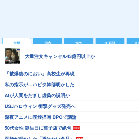
主要
国内
海外
IT 経済
ス
大量注文キャンセル43億円以上か
「被爆後のにおい」高校生が再現
私の指示が…ハビタ幹部明かした
AIが人間をだまし虚偽の説明か
USJハロウィン 衝撃グッズ発売へ
深夜アニメに喫煙描写 BPOで議論
50代女性 誕生日に菓子店で絶句
医師が明かした「避けたい食品」