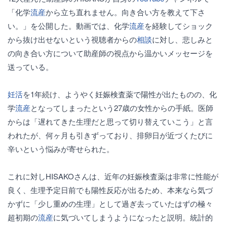
「化学
流産
から立ち直れません。向き合い方を教えて下さ
い。」を公開した。動画では、化学
流産
を経験してショック
から抜け出せないという視聴者からの
相談
に対し、悲しみと
の向き合い方について助産師の視点から温かいメッセージを
送っている。
妊活
を1年続け、ようやく妊娠検査薬で陽性が出たものの、化
学
流産
となってしまったという27歳の女性からの手紙。医師
からは「遅れてきた生理だと思って切り替えていこう」と言
われたが、何ヶ月も引きずっており、排卵日が近づくたびに
辛いという悩みが寄せられた。
これに対しHISAKOさんは、近年の妊娠検査薬は非常に性能が
良く、生理予定日前でも陽性反応が出るため、本来なら気づ
かずに「少し重めの生理」として過ぎ去っていたはずの極々
超初期の
流産
に気づいてしまうようになったと説明。統計的