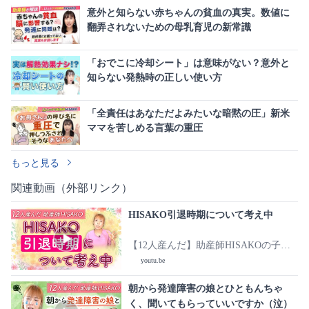
意外と知らない赤ちゃんの貧血の真実。数値に
翻弄されないための母乳育児の新常識
「おでこに冷却シート」は意味がない？意外と
知らない発熱時の正しい使い方
「全責任はあなただよみたいな暗黙の圧」新米
ママを苦しめる言葉の重圧
もっと見る
関連動画（外部リンク）
HISAKO引退時期について考え中
【12人産んだ】助産師HISAKOの子育
てチャンネル
youtu.be
朝から発達障害の娘とひともんちゃ
く、聞いてもらっていいですか（泣）