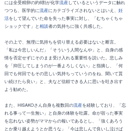
には全受精卵の約6割が化学
流産
しているというデータに触れ
つつも、医学的に
流産
にカテゴライズされないとはいえ、
妊
活
をして望んでいた命を失った事実に対し、「むちゃくちゃ
ショックです」と
相談
者の気持ちに強く共感した。
その上で、無理に気持ちを切り替える必要はないと断言。
「私は今悲しいんだ」「そういう人間なんや」と、自身の感
情を否定せずにそのまま受け入れる重要性を説いた。悲しみ
を「抑圧してしまうのが一番よろしくない」と指摘し、「何
回でも何回でもその悲しい気持ちっていうのをね、聞いて貰
い続けたら良い」と、夫など信頼できる人に思いを吐き出す
よう勧めた。
また、HISAKOさん自身も複数回の
流産
を経験しており、「忘
れる事って一生無い」と自身の体験を吐露。命が宿った事実
を忘れない姿勢がママからの報いであるとし、「強くあろう
とか乗り越えようとか思うな」「今は悲しんで良いし泣けば