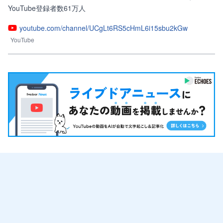
YouTube登録者数61万人
youtube.com/channel/UCgLt6RS5cHmL6i15sbu2kGw
YouTube