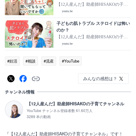
【12人産んだ】助産師HISAKOの子育
てチャンネル
youtu.be
子どもの肌トラブル ステロイドは怖い
のか？
【12人産んだ】助産師HISAKOの子育
てチャンネル
youtu.be
#妊活
#相談
#流産
#YouTube
みんなの感想は？
チャンネル情報
【12人産んだ】助産師HISAKOの子育てチャンネル
YouTube チャンネル登録者数 61.60万人
3289 本の動画
『【12人産んだ】助産師HISAKOの子育てチャンネル』です！
