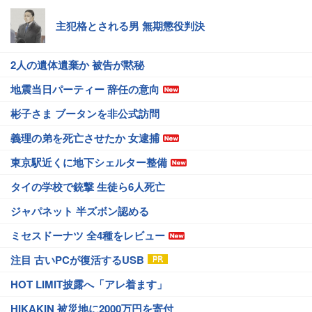
主犯格とされる男 無期懲役判決
2人の遺体遺棄か 被告が黙秘
地震当日パーティー 辞任の意向
彬子さま ブータンを非公式訪問
義理の弟を死亡させたか 女逮捕
東京駅近くに地下シェルター整備
タイの学校で銃撃 生徒ら6人死亡
ジャパネット 半ズボン認める
ミセスドーナツ 全4種をレビュー
注目 古いPCが復活するUSB
HOT LIMIT披露へ「アレ着ます」
HIKAKIN 被災地に2000万円を寄付