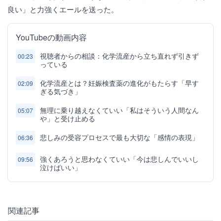
良い」と力強くエールを送った。
YouTubeの動画内容
視聴者からの相談：化学流産から立ち直れず引きず
00:23
っている
化学流産とは？妊娠検査薬の進化がもたらす「早す
02:09
ぎる気づき」
無理に乗り越えなくていい「私はそういう人間なん
05:07
や」と受け止める
悲しみの受容プロセスで最も大切な「感情の表現」
06:36
強くあろうと思わなくていい「今は悲しんでいいし
09:56
泣けばいい」
関連記事