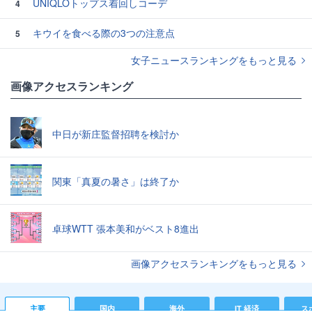
UNIQLOトップス着回しコーデ
4
キウイを食べる際の3つの注意点
5
女子ニュースランキングをもっと見る
画像アクセスランキング
中日が新庄監督招聘を検討か
関東「真夏の暑さ」は終了か
卓球WTT 張本美和がベスト8進出
画像アクセスランキングをもっと見る
主要
国内
海外
IT 経済
ス