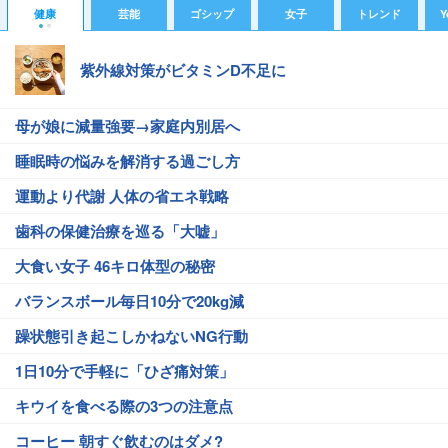
健康
芸能
ゴシップ
女子
トレンド
Y
紫外線対策がビタミンD不足に
母が娘に減量強要→家庭内別居へ
睡眠時の悩みを解消する過ごし方
運動より代謝 人体の省エネ戦略
歯科の保健治療を巡る「大嘘」
大食い女子 46キロ体型の秘密
バランスボール毎日10分で20kg減
躁状態引き起こしかねないNG行動
1日10分で手軽に「ひざ痛対策」
キウイを食べる際の3つの注意点
コーヒー 朝すぐ飲むのはダメ?