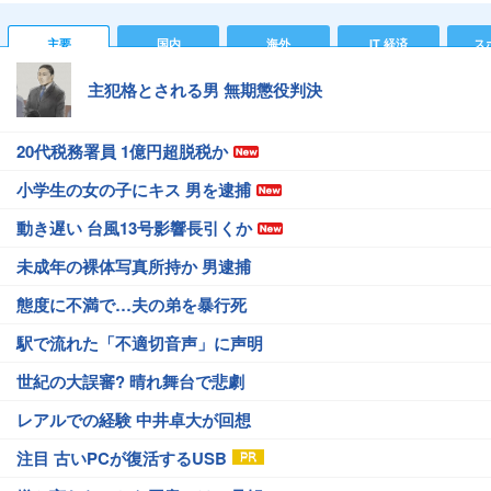
主要
国内
海外
IT 経済
ス
主犯格とされる男 無期懲役判決
20代税務署員 1億円超脱税か
小学生の女の子にキス 男を逮捕
動き遅い 台風13号影響長引くか
未成年の裸体写真所持か 男逮捕
態度に不満で…夫の弟を暴行死
駅で流れた「不適切音声」に声明
世紀の大誤審? 晴れ舞台で悲劇
レアルでの経験 中井卓大が回想
注目 古いPCが復活するUSB