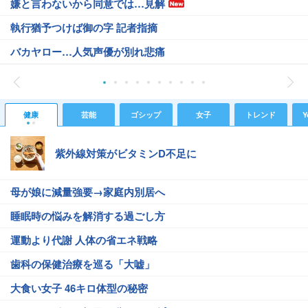
嫌と言わないから同意では…見解
執行猶予つけば御の字 記者指摘
バカヤロー…人気声優が別れ悲痛
健康
芸能
ゴシップ
女子
トレンド
Y
紫外線対策がビタミンD不足に
母が娘に減量強要→家庭内別居へ
睡眠時の悩みを解消する過ごし方
運動より代謝 人体の省エネ戦略
歯科の保健治療を巡る「大嘘」
大食い女子 46キロ体型の秘密