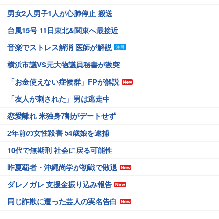
男女2人男子1人が心肺停止 搬送
台風15号 11日東北&関東へ最接近
音楽でストレス解消 医師が解説
横浜市議VS元大物議員秘書が激突
「お金使えない症候群」FPが解説
「友人が刺された」男は逃走中
恋愛離れ 米独身7割がデートせず
2年前の女性殺害 54歳娘を逮捕
10代で無期刑 社会に戻る可能性
昨夏覇者・沖縄尚学が初戦で敗退
ダレノガレ 支援金振り込み報告
同じ詐欺に遭った芸人の実名告白