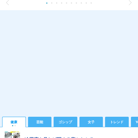
健康
芸能
ゴシップ
女子
トレンド
Y