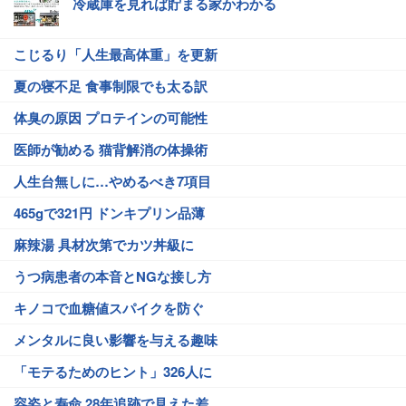
冷蔵庫を見れば貯まる家かわかる
こじるり「人生最高体重」を更新
夏の寝不足 食事制限でも太る訳
体臭の原因 プロテインの可能性
医師が勧める 猫背解消の体操術
人生台無しに…やめるべき7項目
465gで321円 ドンキプリン品薄
麻辣湯 具材次第でカツ丼級に
うつ病患者の本音とNGな接し方
キノコで血糖値スパイクを防ぐ
メンタルに良い影響を与える趣味
「モテるためのヒント」326人に
容姿と寿命 28年追跡で見えた差