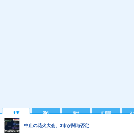
主要
国内
海外
IT 経済
ス
中止の花火大会、3市が関与否定